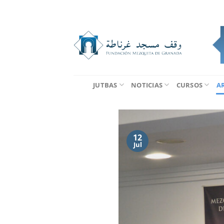
Saltar
al
contenido
JUTBAS
NOTICIAS
CURSOS
A
12
Jul