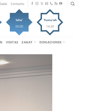
Salat
Contacto
Isha'
Yumu'ah
00:00
14:30
ÁN
VISITAS
ZAKAT
DONACIONES