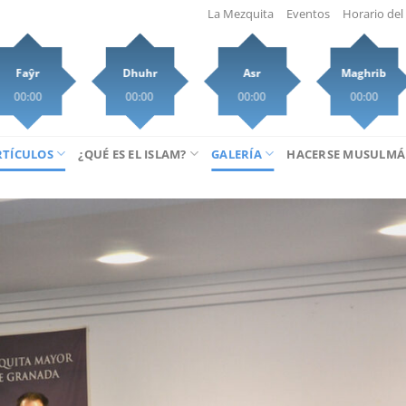
La Mezquita
Eventos
Horario del 
Faŷr
Dhuhr
Asr
Maghrib
00:00
00:00
00:00
00:00
RTÍCULOS
¿QUÉ ES EL ISLAM?
GALERÍA
HACERSE MUSULM