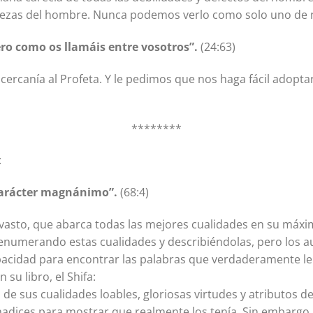
alezas del hombre. Nunca podemos verlo como solo uno de n
ro como os llamáis entre vosotros”.
(24:63)
cercanía al Profeta. Y le pedimos que nos haga fácil adopta
********
:
carácter magnánimo”.
(68:4)
vasto, que abarca todas las mejores cualidades en su máxim
 enumerando estas cualidades y describiéndolas, pero los 
acidad para encontrar las palabras que verdaderamente le d
 su libro, el Shifa:
e sus cualidades loables, gloriosas virtudes y atributos d
hadices para mostrar que realmente los tenía. Sin embargo,