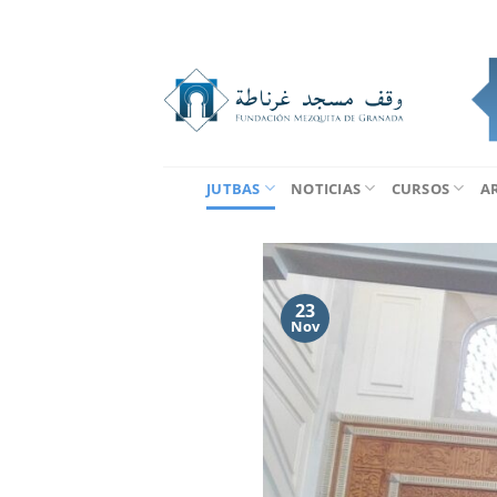
Saltar
al
contenido
JUTBAS
NOTICIAS
CURSOS
A
23
Nov