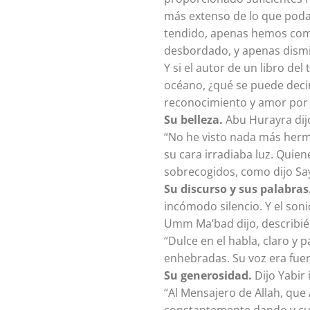
más extenso de lo que podam
tendido, apenas hemos come
desbordado, y apenas dismi
Y si el autor de un libro d
océano, ¿qué se puede decir
reconocimiento y amor por é
Su belleza.
Abu Hurayra dij
“No he visto nada más hermos
su cara irradiaba luz. Quie
sobrecogidos, como dijo Say
Su discurso y sus palabras
incómodo silencio. Y el soni
Umm Ma’bad dijo, describié
“Dulce en el habla, claro y
enhebradas. Su voz era fuer
Su generosidad.
Dijo Yabir 
“Al Mensajero de Allah, que A