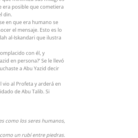
ue era posible que cometiera
l din.
arse en que era humano se
ocer el mensaje. Esto es lo
ah al-Iskandari que ilustra
complacido con él, y
zid en persona?’ Se le llevó
cuchaste a Abu Yazid decir
 vio al Profeta y arderá en
idado de Abu Talib. Si
s como los seres humanos,
 como un rubí entre piedras.