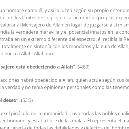
a un hombre como él, y así lo juzgó según su propio entendi
o con los límites de su propio carácter y sus propias experi
 valorar al Mensajero de Allah en lugar de juzgarse a sí mi
ndía la verdadera maravilla y el potencial innatos en la co
traba en un extremo diferente del espectro, él recibía la Re
 totalmente en sintonía con los mandatos y la guía de Allah
iencia a Allah. Allah dice:
sajero está obedeciendo a Allah”.
(4:80)
acciones habrá obedecido a Allah, quien actúe según sus 
a la verdad y no tenía opiniones personales como las tenemo
l deseo”.
(53:3)
fue el pináculo de la humanidad. Tuvo todas las nobles cual
 ser humano, y estaba libre de las malas. Él representa el má
na carecía de todas las debilidades y defectos del hombre 