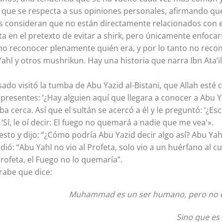
 lo que se respecta a sus opiniones personales, afirmando q
s consideran que no están directamente relacionados con e
a en el pretexto de evitar a shirk, pero únicamente enfoc
 no reconocer plenamente quién era, y por lo tanto no recon
ahl y otros mushrikun. Hay una historia que narra Ibn Ata’ill
ado visitó la tumba de Abu Yazid al-Bistani, que Allah esté 
presentes: ‘¿Hay alguien aquí que llegara a conocer a Abu Ya
a cerca. Así que el sultán se acercó a él y le preguntó: ‘¿Es
‘Sí, le oí decir: El fuego no quemará a nadie que me vea'».
esto y dijo: “¿Cómo podría Abu Yazid decir algo así? Abu Yahl
dió: “Abu Yahl no vio al Profeta, solo vio a un huérfano al cu
rofeta, el Fuego no lo quemaría”.
rabe que dice:
Muhammad es un ser humano, pero no e
Sino que es