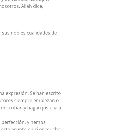
osotros. Allah dice,
r sus nobles cualidades de
a expresión. Se han escrito
autores siempre empiezan o
escriban y hagan justicia a
e perfección, y hemos
 este asunto en sí es mucho