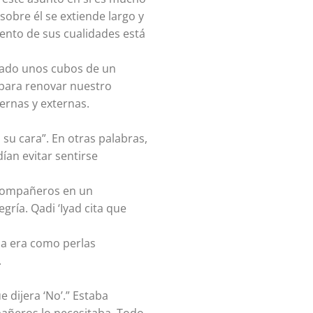
sobre él se extiende largo y
ento de sus cualidades está
omado unos cubos de un
 para renovar nuestro
ernas y externas.
 su cara”. En otras palabras,
ían evitar sentirse
Compañeros en un
gría. Qadi ‘Iyad cita que
la era como perlas
.
e dijera ‘No’.” Estaba