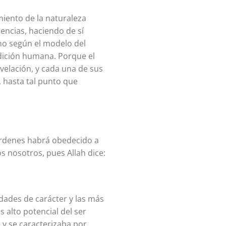
miento de la naturaleza
encias, haciendo de sí
smo según el modelo del
ndición humana. Porque el
velación, y cada una de sus
, hasta tal punto que
órdenes habrá obedecido a
s nosotros, pues Allah dice:
idades de carácter y las más
s alto potencial del ser
y se caracterizaba por