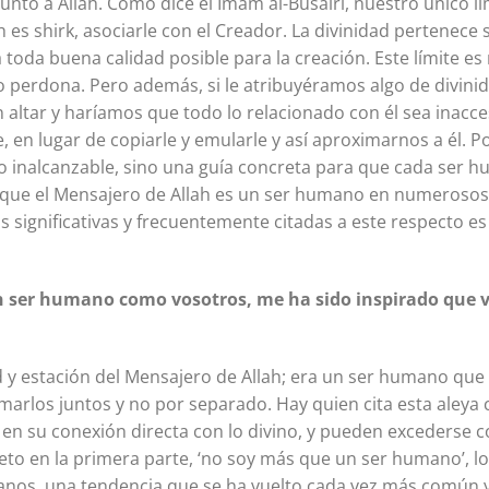
unto a Allah. Como dice el Imam al-Busairi, nuestro único lí
 es shirk, asociarle con el Creador. La divinidad pertenece so
 toda buena calidad posible para la creación. Este límite e
o perdona. Pero además, si le atribuyéramos algo de divinida
altar y haríamos que todo lo relacionado con él sea inacces
e, en lugar de copiarle y emularle y así aproximarnos a él. P
o inalcanzable, sino una guía concreta para que cada ser hu
que el Mensajero de Allah es un ser humano en numerosos l
s significativas y frecuentemente citadas a este respecto es
n ser humano como vosotros, me ha sido inspirado que v
ad y estación del Mensajero de Allah; era un ser humano que r
arlos juntos y no por separado. Hay quien cita esta aleya
’, en su conexión directa con lo divino, y pueden excederse c
to en la primera parte, ‘no soy más que un ser humano’, lo 
anos, una tendencia que se ha vuelto cada vez más común 