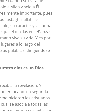
mite cuando se trata de
lo a Allah y solo a Él
s realmente importante, pues
d, astaghfirullah, le
ible, su carácter y la sunna
orque el din, las enseñanzas
mano viva su vida. Y es por
ugares a lo largo del
 Sus palabras, dirigiéndose
uestro dios es un Dios
ecibía la revelación. Y
 con enfocando la segunda
omo hicieron los cristianos.
cual se asocia a todas las
y que minimiza sus milagros