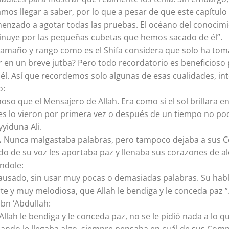
os llegar a saber, por lo que a pesar de que este capítulo 
nzado a agotar todas las pruebas. El océano del conocimi
nuye por las pequeñas cubetas que hemos sacado de él”.
el tamaño y rango como es el Shifa considera que solo ha t
 en un breve jutba? Pero todo recordatorio es beneficioso
l. Así que recordemos solo algunas de esas cualidades, int
o:
o que el Mensajero de Allah. Era como si el sol brillara en
nes lo vieron por primera vez o después de un tiempo no pod
yiduna Ali.
.
Nunca malgastaba palabras, pero tampoco dejaba a sus 
do de su voz les aportaba paz y llenaba sus corazones de ale
ndole:
 pausado, sin usar muy pocas o demasiadas palabras. Su hab
te y muy melodiosa, que Allah le bendiga y le conceda paz ”
ibn ‘Abdullah:
llah le bendiga y le conceda paz, no se le pidió nada a lo qu