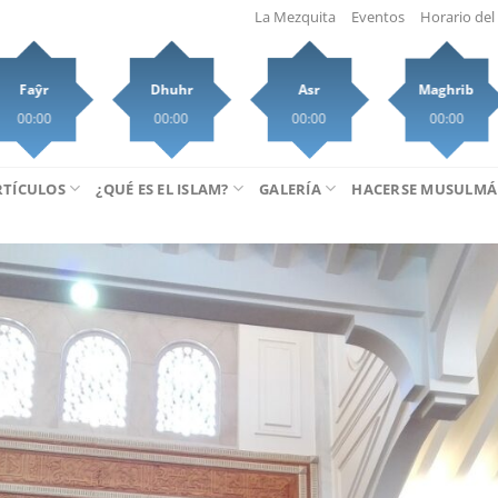
La Mezquita
Eventos
Horario del 
Faŷr
Dhuhr
Asr
Maghrib
00:00
00:00
00:00
00:00
RTÍCULOS
¿QUÉ ES EL ISLAM?
GALERÍA
HACERSE MUSULM