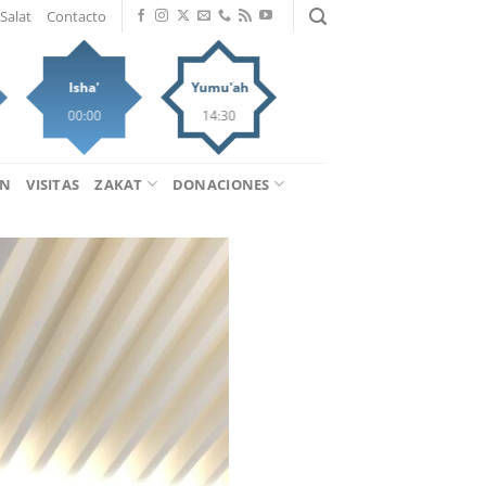
Salat
Contacto
Isha'
Yumu'ah
00:00
14:30
ÁN
VISITAS
ZAKAT
DONACIONES