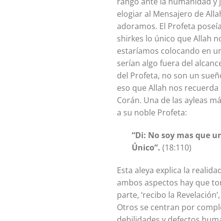
rango ante la humanidad y j
elogiar al Mensajero de Allah
adoramos. El Profeta poseía
shirkes lo único que Allah n
estaríamos colocando en un 
serían algo fuera del alcanc
del Profeta, no son un sueñ
eso que Allah nos recuerda 
Corán. Una de las ayleas má
a su noble Profeta:
“Di: No soy mas que u
Único”.
(18:110)
Esta aleya explica la realid
ambos aspectos hay que tom
parte, ‘recibo la Revelación
Otros se centran por comple
debilidades y defectos hum