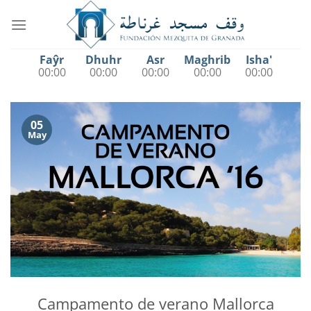
Saltar
al
contenido
Faŷr
Dhuhr
Asr
Maghrib
Isha'
00:00
00:00
00:00
00:00
00:00
05
May
Campamento de verano Mallorca