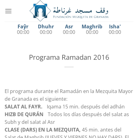
Saltar
al
contenido
Faŷr
Dhuhr
Asr
Maghrib
Isha'
00:00
00:00
00:00
00:00
00:00
Programa Ramadan 2016
El programa durante el Ramadán en la Mezquita Mayor
de Granada es el siguiente:
SALAT AL FAYR.
Iqama 15 min. después del adhán
HIZB DE QURÁN
Todos los días después del salat as
Subh y del salat al Asr
CLASE (DARS) EN LA MEZQUITA,
45 min. antes del
Salat de Maghrib (JUEVES Y VIERNES NO HAY DARS). El