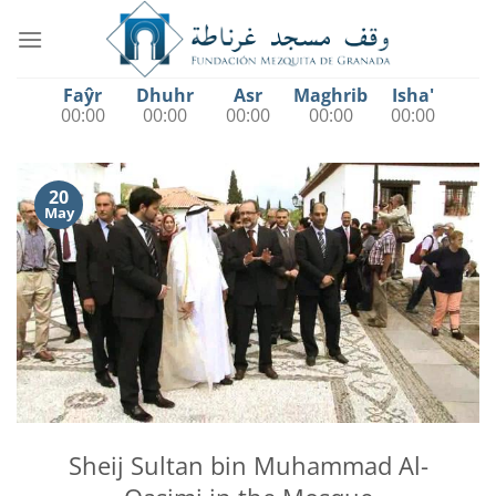
Saltar
al
contenido
Faŷr
Dhuhr
Asr
Maghrib
Isha'
00:00
00:00
00:00
00:00
00:00
20
May
Sheij Sultan bin Muhammad Al-