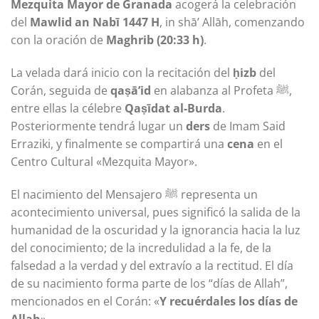
Mezquita Mayor de Granada
acogerá la celebración
del
Mawlid an Nabī 1447 H
, in shā’ Allāh, comenzando
con la oración de
Maghrib (20:33 h)
.
La velada dará inicio con la recitación del
ḥizb
del
Corán, seguida de
qaṣā’id
en alabanza al Profeta ﷺ,
entre ellas la célebre
Qaṣīdat al-Burda
.
Posteriormente tendrá lugar un
ders
de Imam Said
Erraziki, y finalmente se compartirá una
cena
en el
Centro Cultural «Mezquita Mayor».
El nacimiento del Mensajero ﷺ representa un
acontecimiento universal, pues significó la salida de la
humanidad de la oscuridad y la ignorancia hacia la luz
del conocimiento; de la incredulidad a la fe, de la
falsedad a la verdad y del extravío a la rectitud. El día
de su nacimiento forma parte de los “días de Allah”,
mencionados en el Corán: «
Y recuérdales los días de
Allah
».