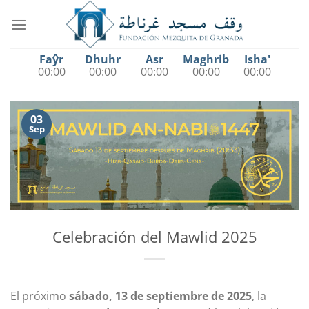
Saltar
al
contenido
Faŷr
Dhuhr
Asr
Maghrib
Isha'
00:00
00:00
00:00
00:00
00:00
03
Sep
Celebración del Mawlid 2025
El próximo
sábado, 13 de septiembre de 2025
, la