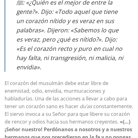
ﷺ: «¿Quién es el mejor de entre la
gente?». Dijo: «Todo aquel que tiene
un corazón nítido y es veraz en sus
palabras». Dijeron: «Sabemos lo que
es veraz, pero ¿qué es nítido?». Dijo:
«Es el corazón recto y puro en cual no
hay falta, ni transgresión, ni malicia, ni
envidia».
El corazón del musulmán debe estar libre de
enemistad, odio, envidia, murmuraciones y
habladurías. Una de las acciones a llevar a cabo para
tener un corazón sano es hacer
du’as
constantemente.
El siervo invoca a su Señor para que libere su corazón
de rencor y odios hacia sus hermanos creyentes.
«(…)
¡Señor nuestro! Perdónanos a nosotros y a nuestros
hermanos que nos precedieron en la fe y no pongas