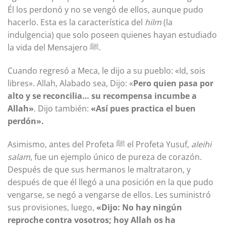
Él los perdonó y no se vengó de ellos, aunque pudo
hacerlo. Esta es la característica del
hilm
(la
indulgencia) que solo poseen quienes hayan estudiado
la vida del Mensajero ﷺ.
Cuando regresó a Meca, le dijo a su pueblo: «Id, sois
libres». Allah, Alabado sea, Dijo: «
Pero quien pasa por
alto y se reconcilia… su recompensa incumbe a
Allah»
. Dijo también:
«Así pues practica el buen
perdón».
Asimismo, antes del Profeta ﷺ el Profeta Yusuf,
aleihi
salam
, fue un ejemplo único de pureza de corazón.
Después de que sus hermanos le maltrataron, y
después de que él llegó a una posición en la que pudo
vengarse, se negó a vengarse de ellos. Les suministró
sus provisiones, luego,
«Dijo: No hay ningún
reproche contra vosotros; hoy Allah os ha