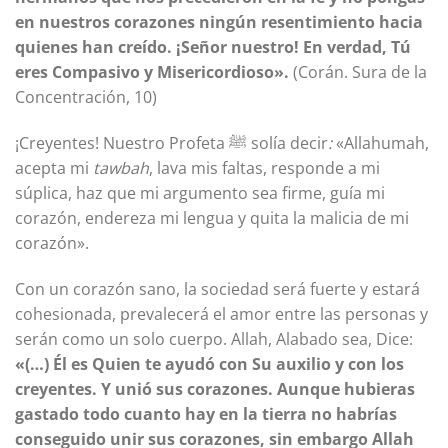
en nuestros corazones ningún resentimiento hacia
quienes han creído. ¡Señor nuestro! En verdad, Tú
eres Compasivo y Misericordioso».
(Corán. Sura de la
Concentración, 10)
¡Creyentes! Nuestro Profeta ﷺ solía decir
:
«Allahumah,
acepta mi
tawbah
, lava mis faltas, responde a mi
súplica, haz que mi argumento sea firme, guía mi
corazón, endereza mi lengua y quita la malicia de mi
corazón».
Con un corazón sano, la sociedad será fuerte y estará
cohesionada, prevalecerá el amor entre las personas y
serán como un solo cuerpo. Allah, Alabado sea, Dice:
«(…) Él es Quien te ayudó con Su auxilio y con los
creyentes. Y unió sus corazones. Aunque hubieras
gastado todo cuanto hay en la tierra no habrías
conseguido unir sus corazones, sin embargo Allah