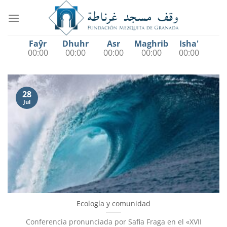
Saltar
al
contenido
Faŷr
Dhuhr
Asr
Maghrib
Isha'
00:00
00:00
00:00
00:00
00:00
28
Jul
Ecología y comunidad
Conferencia pronunciada por Safia Fraga en el «XVII