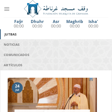
Saltar
al
contenido
Faŷr
Dhuhr
Asr
Maghrib
Isha'
00:00
00:00
00:00
00:00
00:00
JUTBAS
NOTICIAS
COMUNICADOS
ARTÍCULOS
24
Jul