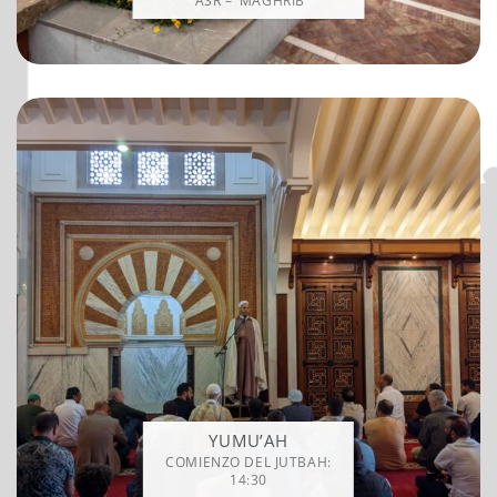
‘ASR – ‘MAGHRIB
YUMU’AH
COMIENZO DEL JUTBAH:
14:30