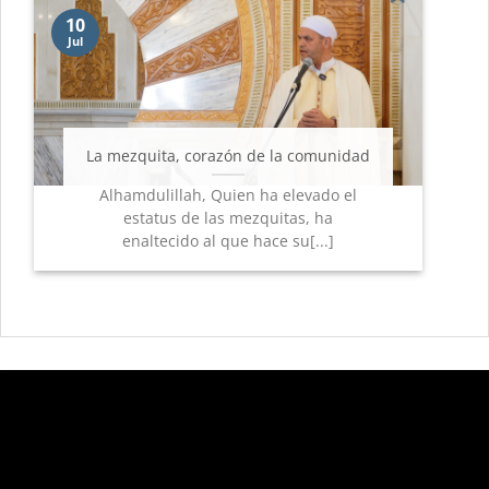
10
Jul
La mezquita, corazón de la comunidad
Alhamdulillah, Quien ha elevado el
estatus de las mezquitas, ha
enaltecido al que hace su[...]