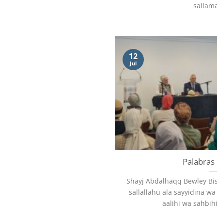
sallama
12
Jul
Palabras 
Shayj Abdalhaqq Bewley Bis
sallallahu ala sayyidina
aalihi wa sahbihi