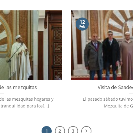
12
Feb
de las mezquitas
Visita de Saad
de las mezquitas hogares y
El pasado sábado tuvimos
tranquilidad para los[...]
Mezquita de Gr
1
2
3