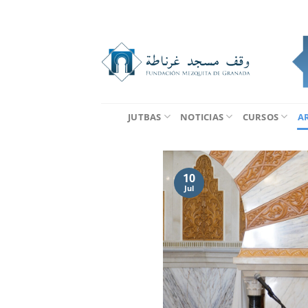
Saltar
al
contenido
JUTBAS
NOTICIAS
CURSOS
A
10
Jul