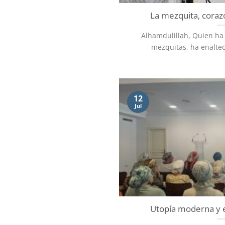
La mezquita, coraz
Alhamdulillah, Quien ha 
mezquitas, ha enalteci
12
Jul
Utopía moderna y e