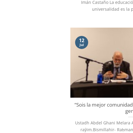
Imán Castaño La educación
universalidad es la p
12
Jul
“Sois la mejor comunidad 
gen
Ustadh Abdel Ghani Melara A’
raŷim.Bismillahir- Raḥman