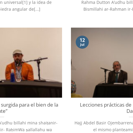
 universal[1] y la idea de
Rahma Dutton A’udhu bill
iedra angular de[...]
Bismillahi ar-Rahman ir-R
12
Jul
surgida para el bien de la
Lecciones prácticas de 
te”
Da
udhu billahi mina shaiṭanir-
Hajj Abdel Basir Ojembarrena
ir- RaḥimWa ṣallallahu wa
el mismo planteamien