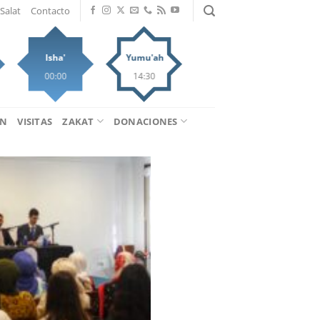
Salat
Contacto
Isha'
Yumu'ah
00:00
14:30
ÁN
VISITAS
ZAKAT
DONACIONES