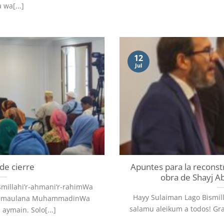
 wa[...]
12
Jul
de cierre
Apuntes para la reconst
obra de Shayj Ab
millahi’r-ahmani‘r-rahimWa
Hayy Sulaiman Lago Bismil
 wa maulana MuhammadinWa
salamu aleikum a todos! Grac
 aymain. Solo[...]