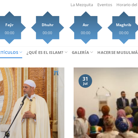
La Mezquita
Eventos
Horario del 
Faŷr
Dhuhr
Asr
Maghrib
00:00
00:00
00:00
00:00
RTÍCULOS
¿QUÉ ES EL ISLAM?
GALERÍA
HACERSE MUSULM
31
Jul