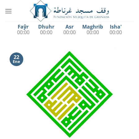
Saltar
al
contenido
Faŷr
Dhuhr
Asr
Maghrib
Isha'
00:00
00:00
00:00
00:00
00:00
22
Ene