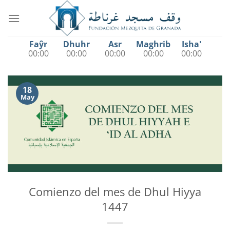
Saltar
al
contenido
Faŷr
Dhuhr
Asr
Maghrib
Isha'
00:00
00:00
00:00
00:00
00:00
18
May
Comienzo del mes de Dhul Hiyya
1447