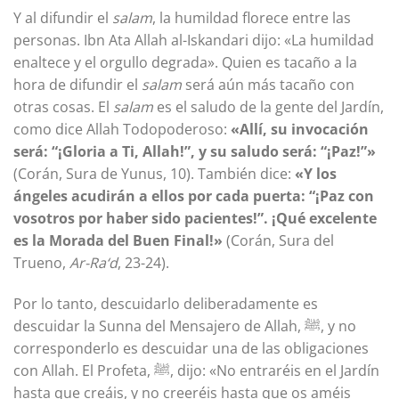
Y al difundir el
salam
, la humildad florece entre las
personas. Ibn Ata Allah al-Iskandari dijo: «La humildad
enaltece y el orgullo degrada». Quien es tacaño a la
hora de difundir el
salam
será aún más tacaño con
otras cosas. El
salam
es el saludo de la gente del Jardín,
como dice Allah Todopoderoso:
«Allí, su invocación
será: “¡Gloria a Ti, Allah!”, y su saludo será: “¡Paz!”»
(Corán, Sura de Yunus, 10). También dice:
«Y los
ángeles acudirán a ellos por cada puerta: “¡Paz con
vosotros por haber sido pacientes!”. ¡Qué excelente
es la Morada del Buen Final!»
(Corán, Sura del
Trueno,
Ar-Ra‘d
, 23-24).
Por lo tanto, descuidarlo deliberadamente es
descuidar la Sunna del Mensajero de Allah, ﷺ, y no
corresponderlo es descuidar una de las obligaciones
con Allah. El Profeta, ﷺ, dijo: «No entraréis en el Jardín
hasta que creáis, y no creeréis hasta que os améis