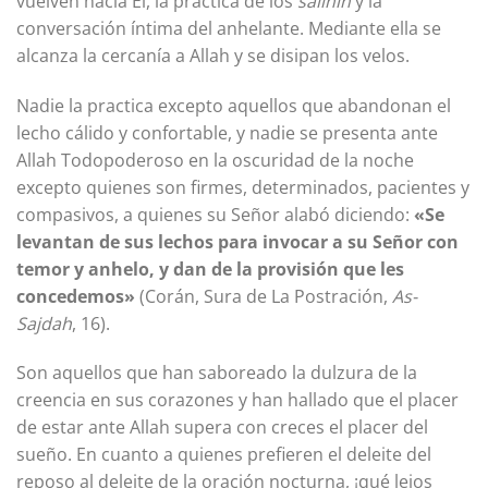
vuelven hacia Él, la práctica de los
salihin
y la
conversación íntima del anhelante. Mediante ella se
alcanza la cercanía a Allah y se disipan los velos.
Nadie la practica excepto aquellos que abandonan el
lecho cálido y confortable, y nadie se presenta ante
Allah Todopoderoso en la oscuridad de la noche
excepto quienes son firmes, determinados, pacientes y
compasivos, a quienes su Señor alabó diciendo:
«Se
levantan de sus lechos para invocar a su Señor con
temor y anhelo, y dan de la provisión que les
concedemos»
(Corán, Sura de La Postración,
As-
Sajdah
, 16).
Son aquellos que han saboreado la dulzura de la
creencia en sus corazones y han hallado que el placer
de estar ante Allah supera con creces el placer del
sueño. En cuanto a quienes prefieren el deleite del
reposo al deleite de la oración nocturna, ¡qué lejos