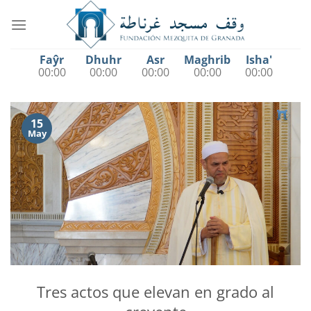
Saltar
al
contenido
Faŷr
Dhuhr
Asr
Maghrib
Isha'
00:00
00:00
00:00
00:00
00:00
15
May
Tres actos que elevan en grado al