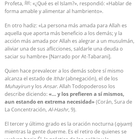
Profeta, ﷺ: «¿Qué es el Islam?», respondió: «Hablar de
forma amable y alimentar al hambriento».
En otro hadiz: «La persona más amada para Allah es
aquella que aporta más beneficio a los demás; y la
acción más amada por Allah es alegrar a un musulmán,
aliviar una de sus aflicciones, saldarle una deuda o
saciar su hambre» [Narrado por At-Tabarani].
Quien hace prevalecer a los demás sobre sí mismo
alcanza el estado de
īthār
(abnegación), el de los
Muhayirun
y los
Ansar
. Allah Todopoderoso los
describe diciendo:
«… y los prefieren a sí mismos,
aun estando en extrema necesidad»
(Corán, Sura de
La Concentración,
Al-Hashr
, 9).
El tercer y último grado es la oración nocturna (
qiyam
)
mientras la gente duerme. Es el retiro de quienes se