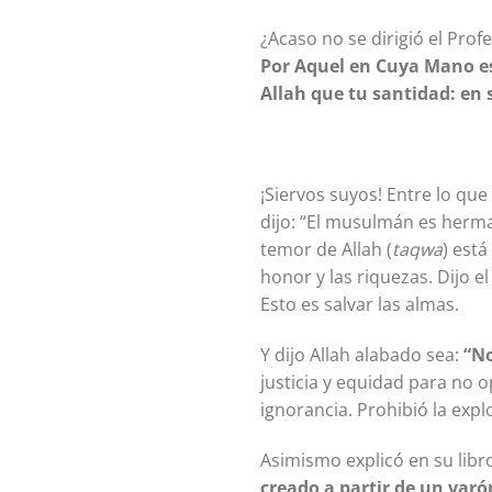
Por Aquel en Cuya Mano es
Allah que tu santidad: en 
¡Siervos suyos! Entre lo que encomendó nuestro Profeta 
dijo: “El musulmán es herman
temor de Allah (
taqwa
) est
honor y las riquezas. Dijo el Profeta ﷺ: “el humano es una edificación de Allah, desgraci
Esto es salvar las almas.
Y dijo Allah alabado sea:
“No
justicia y equidad para no 
ignorancia. Prohibió la expl
Asimismo explicó en su libro
creado a partir de un var