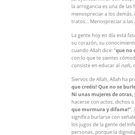
la arrogancia es una de las faltas más gra
menospreciar a los demás, e
tratos… Menospreciar a las 
La gente hoy en día está fa
su corazón, su conocimiento 
cuando Allah dice: “
que no 
con lo que te sientes cómod
consiste en educar al
nafs
,
Siervos de Allah, Allah ha p
que creéis! Que no se bur
Ni unas mujeres de otras, 
hacerse con actos, dichos o 
que murmura y difama!”
.
significa burlarse con seña
los jugos de la gente del Inf
personas, porque la dignid