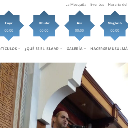
La Mezquita
Eventos
Horario del 
Faŷr
Dhuhr
Asr
Maghrib
00:00
00:00
00:00
00:00
RTÍCULOS
¿QUÉ ES EL ISLAM?
GALERÍA
HACERSE MUSULM