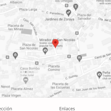
ección
Enlaces