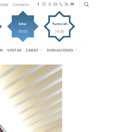
Salat
Contacto
Isha'
Yumu'ah
00:00
14:30
ÁN
VISITAS
ZAKAT
DONACIONES