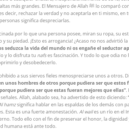
ndes. El Mensajero de Allah ﷺ lo comparó con negar la verdad y
s decir, rechazar la verdad y no aceptarla en ti mismo, en
personas significa despreciarlas.
scinada por lo que una persona posee, miran su ropa, su est
y su piedad. ¡Esto es arrogancia! ¿Acaso no nos advirtió la 
os seduzca la vida del mundo ni os engañe el seductor a
o y lo disfruta tu
nafs
es fascinación. Y todo lo que odia no 
 oprimirlo y desobedecerlo.
rohibido a sus siervos fieles menospreciarse unos a otros. D
len unos hombres de otros porque pudiera ser que estos f
porque pudiera ser que estas fueran mejores que ellas”
.
señales. Allah, alabado sea, ha advertido de esto diciendo:
Al hamz
significa hablar en las espaldas de los demás con 
les. Esta es una fuerte amonestación.
Al wail
es un río en el 
ierno. Todo ello con el fin de preservar el honor, la dignidad
ad humana está ante todo.