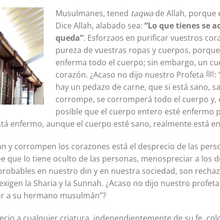
Musulmanes, tened
taqwa
de Allah, porque 
Dice Allah, alabado sea:
“Lo que tienes se a
queda”
. Esforzaos en purificar vuestros co
pureza de vuestras ropas y cuerpos, porqu
enferma todo el cuerpo; sin embargo, un c
corazón. ¿Acaso no dijo nuestro Profeta ﷺ: “ciertamente en el cuerpo
hay un pedazo de carne, que si está sano, sa
corrompe, se corromperá todo el cuerpo y, e
posible que el cuerpo entero esté enfermo p
está enfermo, aunque el cuerpo esté sano, realmente está en
n y corrompen los corazones está el desprecio de las person
 que lo tiene oculto de las personas, menospreciar a los 
robables en nuestro din y en nuestra sociedad, son recha
a Sharia y la Sunnah. ¿Acaso no dijo nuestro profeta ﷺ: “es suficiente malda
ar a su hermano musulmán”?
ecio a cualquier criatura, independientemente de su fe, colo