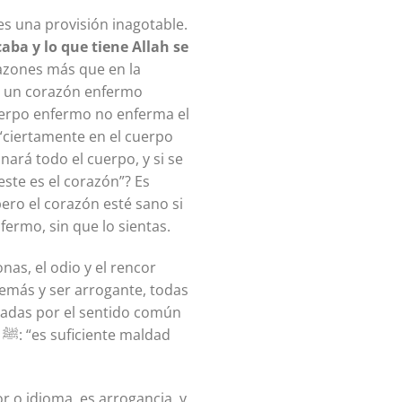
es una provisión inagotable.
caba y lo que tiene Allah se
razones más que en la
e un corazón enfermo
uerpo enfermo no enferma el
nará todo el cuerpo, y si se
ste es el corazón”? Es
ero el corazón esté sano si
fermo, sin que lo sientas.
as, el odio y el rencor
demás y ser arrogante, todas
zadas por el sentido común
d
r o idioma, es arrogancia, y