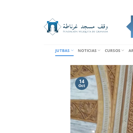
Saltar
al
contenido
JUTBAS
NOTICIAS
CURSOS
A
14
Oct