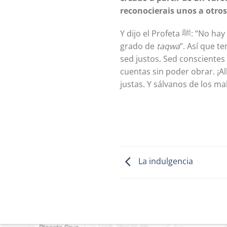
reconocierais unos a otros
Y dijo el Profeta ﷺ: “No hay diferencia entre un árabe y un no árabe, ni entre un blanco y un negro, excepto con el
grado de
taqwa
”. Así que t
sed justos. Sed conscientes 
cuentas sin poder obrar. ¡
justas. Y sálvanos de los m
La indulgencia