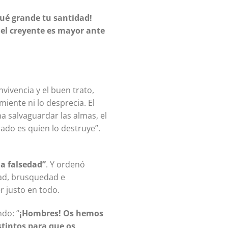
qué grande tu santidad!
del creyente es mayor ante
miente ni lo desprecia. El
a salvaguardar las almas, el
la falsedad”
. Y ordenó
dad, brusquedad e
r justo en todo.
ndo: “
¡Hombres! Os hemos
stintos para que os