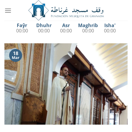
Saltar
al
contenido
Faŷr
Dhuhr
Asr
Maghrib
Isha'
00:00
00:00
00:00
00:00
00:00
18
Mar