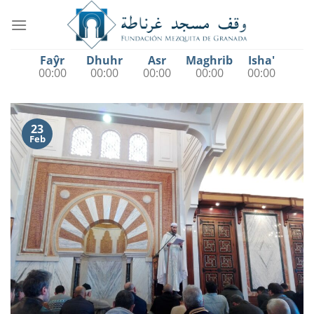
Saltar
al
contenido
Faŷr
Dhuhr
Asr
Maghrib
Isha'
00:00
00:00
00:00
00:00
00:00
23
Feb