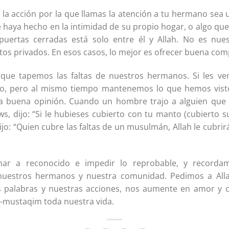
la acción por la que llamas la atención a tu hermano sea 
 haya hecho en la intimidad de su propio hogar, o algo qu
ertas cerradas está solo entre él y Allah. No es nues
os privados. En esos casos, lo mejor es ofrecer buena com
s que tapemos las faltas de nuestros hermanos. Si les ve
to, pero al mismo tiempo mantenemos lo que hemos vist
 buena opinión. Cuando un hombre trajo a alguien que 
aws, dijo: “Si le hubieses cubierto con tu manto (cubierto s
dijo: “Quien cubre las faltas de un musulmán, Allah le cubri
mar a reconocido e impedir lo reprobable, y recorda
 nuestros hermanos y nuestra comunidad. Pedimos a Alla
s palabras y nuestras acciones, nos aumente en amor y 
al-mustaqim toda nuestra vida.