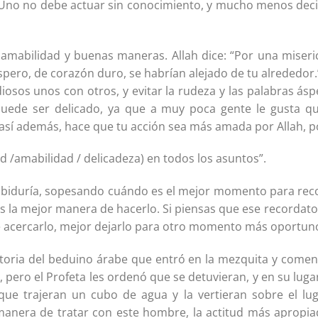
7) Uno no debe actuar sin conocimiento, y mucho menos deci
 amabilidad y buenas maneras. Allah dice: “Por una miseric
áspero, de corazón duro, se habrían alejado de tu alrededor.
osos unos con otros, y evitar la rudeza y las palabras ás
uede ser delicado, ya que a muy poca gente le gusta qu
así además, hace que tu acción sea más amada por Allah, po
d /amabilidad / delicadeza) en todos los asuntos”.
biduría, sopesando cuándo es el mejor momento para recor
es la mejor manera de hacerlo. Si piensas que ese recordato
de acercarlo, mejor dejarlo para otro momento más oportun
istoria del beduino árabe que entró en la mezquita y come
, pero el Profeta les ordenó que se detuvieran, y en su lu
ue trajeran un cubo de agua y la vertieran sobre el l
manera de tratar con este hombre, la actitud más apropiada