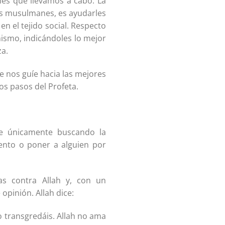
ones que llevamos a cabo. La
los musulmanes, es ayudarles
en el tejido social. Respecto
mismo, indicándoles lo mejor
za.
e nos guíe hacia las mejores
os pasos del Profeta.
e únicamente buscando la
ento o poner a alguien por
s contra Allah y, con un
opinión. Allah dice:
no transgredáis. Allah no ama