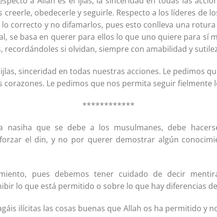
specto a Allah es el ijlas, la sinceridad en todas las acci
s creerle, obedecerle y seguirle. Respecto a los líderes de 
lo correcto y no difamarlos, pues esto conlleva una rotura 
, se basa en querer para ellos lo que uno quiere para sí 
, recordándoles si olvidan, siempre con amabilidad y sutile
ijlas, sinceridad en todas nuestras acciones. Le pedimos qu
 corazones. Le pedimos que nos permita seguir fielmente l
************
la nasiha que se debe a los musulmanes, debe hacers
eforzar el din, y no por querer demostrar algún conocimi
miento, pues debemos tener cuidado de decir mentira
bir lo que está permitido o sobre lo que hay diferencias de 
gáis ilícitas las cosas buenas que Allah os ha permitido y 