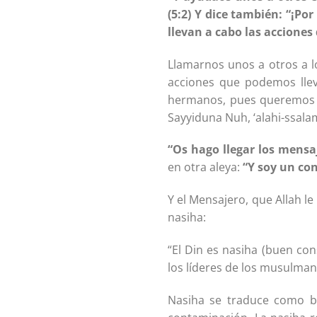
(5:2) Y dice también: “¡Po
llevan a cabo las acciones
Llamarnos unos a otros a lo
acciones que podemos lle
hermanos, pues queremos 
Sayyiduna Nuh, ‘alahi-ssalam
“Os hago llegar los mensaj
en otra aleya:
“Y soy un con
Y el Mensajero, que Allah le
nasiha:
“El Din es nasiha (buen con
los líderes de los musulma
Nasiha se traduce como b