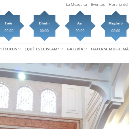
La Mezquita
Eventos
Horario del 
Faŷr
Dhuhr
Asr
Maghrib
00:00
00:00
00:00
00:00
RTÍCULOS
¿QUÉ ES EL ISLAM?
GALERÍA
HACERSE MUSULM