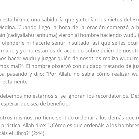
a esta hikma, una sabiduría que ya tenían los nietos del 
Medina. Cuando llegó la hora de la oración comenzó a h
in (radiyallahu ‘anhuma) vieron al hombre haciendo wudu 
 ofenderle ni hacerle sentir insultado, así que se les ocurr
hermano y yo no estamos de acuerdo sobre quién de nosotr
nos hacer wudu y juzgar quién de nosotros realiza wudu 
mos mal?”. El hombre observó con cuidado tratando de juzg
aba pasando y dijo: “Por Allah, no sabía cómo realizar 
rectamente”.
 debemos molestarnos si se ignoran los recordatorios. D
esperar que sea de beneficio.
ros mismos; no tiene sentido ordenar a los demás que rea
ráctica. Allah dice: “¿Cómo es que ordenáis a los hombres la
is el Libro?” (2:44)