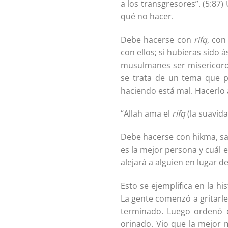
a los transgresores”. (5:8
qué no hacer.
Debe hacerse con
rifq
, con
con ellos; si hubieras sido 
musulmanes ser misericordi
se trata de un tema que p
haciendo está mal. Hacerlo 
“Allah ama el
rifq
(la suavida
Debe hacerse con hikma, sa
es la mejor persona y cuál 
alejará a alguien en lugar 
Esto se ejemplifica en la h
La gente comenzó a gritarle
terminado. Luego ordenó q
orinado. Vio que la mejor 