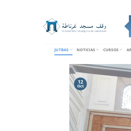
Saltar
al
contenido
JUTBAS
NOTICIAS
CURSOS
A
12
Oct