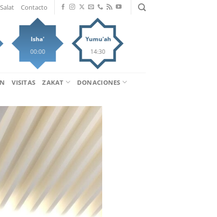
Salat
Contacto
Isha'
Yumu'ah
00:00
14:30
ÁN
VISITAS
ZAKAT
DONACIONES