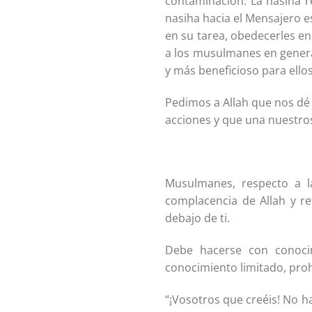
contaminación. La nasiha re
nasiha hacia el Mensajero e
en su tarea, obedecerles en 
a los musulmanes en general
y más beneficioso para ellos
Pedimos a Allah que nos dé 
acciones y que una nuestros
Musulmanes, respecto a 
complacencia de Allah y r
debajo de ti.
Debe hacerse con conoci
conocimiento limitado, prohi
“¡Vosotros que creéis! No ha