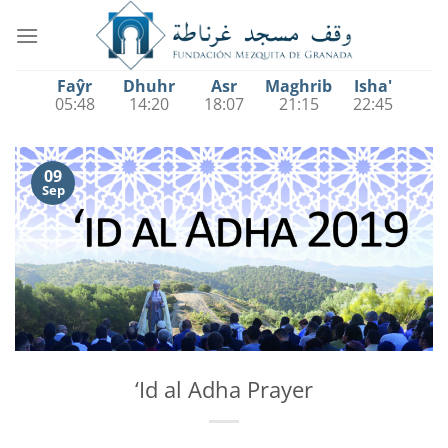
Saltar
al
contenido
Faŷr
Dhuhr
Asr
Maghrib
Isha'
05:48
14:20
18:07
21:15
22:45
09
Sep
‘Id al Adha Prayer