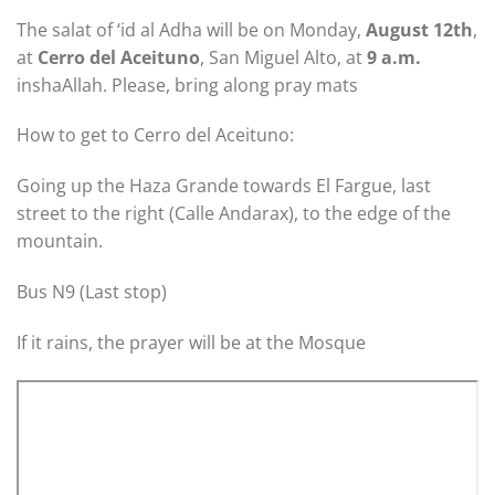
The salat of ‘id al Adha will be on Monday,
August 12th
,
at
Cerro del Aceituno
, San Miguel Alto, at
9 a.m.
inshaAllah. Please, bring along pray mats
How to get to Cerro del Aceituno:
Going up the Haza Grande towards El Fargue, last
street to the right (Calle Andarax), to the edge of the
mountain.
Bus N9 (Last stop)
If it rains, the prayer will be at the Mosque