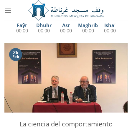
Saltar
al
contenido
Faŷr
Dhuhr
Asr
Maghrib
Isha'
00:00
00:00
00:00
00:00
00:00
26
Feb
La ciencia del comportamiento