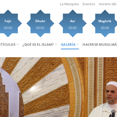
La Mezquita
Eventos
Horario del 
Faŷr
Dhuhr
Asr
Maghrib
00:00
00:00
00:00
00:00
RTÍCULOS
¿QUÉ ES EL ISLAM?
GALERÍA
HACERSE MUSULM