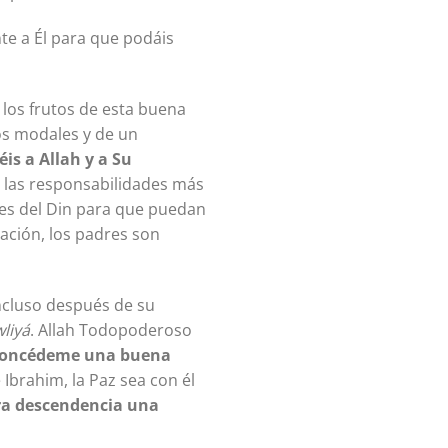
te a Él para que podáis
los frutos de esta buena
os modales y de un
is a Allah y a Su
e las responsabilidades más
les del Din para que puedan
cación, los padres son
ncluso después de su
liyá
. Allah Todopoderoso
Concédeme una buena
 Ibrahim, la Paz sea con él
tra descendencia una