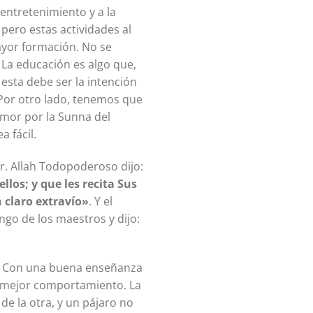
entretenimiento y a la
 pero estas actividades al
yor formación. No se
. La educación es algo que,
 esta debe ser la intención
 Por otro lado, tenemos que
amor por la Sunna del
a fácil.
sajero de Allah ﷺ era enseñar y educar. Allah Todopoderoso dijo:
llos; y que les recita Sus
n claro extravío»
. Y el
ra. Con una buena enseñanza
y mejor comportamiento. La
e la otra, y un pájaro no