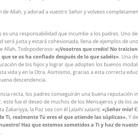
h
de Allah, y adorad a vuestro Señor y volveos completamen
s es una responsabilidad que incumbe a los padres. Uno de 
d será justa y estará cohesionada, llena de ejemplos de un
e Allah, Todopoderoso:
«¡Vosotros que creéis! No traicioné
o que se os ha confiado después de lo que sabéis»
. Una d
ucación de los hijos y lograr que adopten los buenos moda
 esta vida y en la Otra. Asimismo, gracias a esta correcta edu
a buena descendencia.
cia recta, los padres conseguirán una buena reputación i
or, este fue el deseo de muchos de los Mensajeros y de los
aw
ta Zakariyya, la Paz sea con él (
alaihi salam
):
«¡Señor mío! 
 Ti, realmente Tú eres el que atiende las súplicas».
Y de
nuestro! Haz que estemos sometidos a Ti y haz de nues
»
.