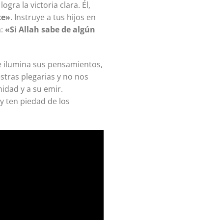
gra la victoria clara. Él,
te»
. Instruye a tus hijos en
a:
«Si Allah sabe de algún
 e ilumina sus pensamientos,
stras plegarias y no nos
idad y a su emir.
y ten piedad de los