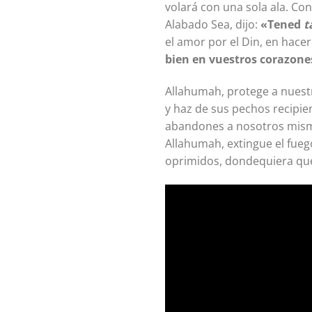
volará con una sola ala. Con
Alabado Sea, dijo:
«Tened
t
el amor por el Din, en hace
bien en vuestros corazone
Allahumah, protege a nuestr
y haz de sus pechos recipie
abandones a nosotros mismo
Allahumah, extingue el fueg
oprimidos, dondequiera que