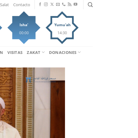
Salat
Contacto
Isha'
Yumu'ah
00:00
14:30
ÁN
VISITAS
ZAKAT
DONACIONES