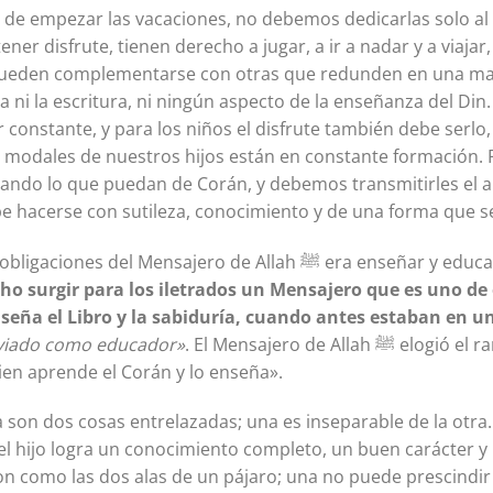
de empezar las vacaciones, no debemos dedicarlas solo al 
ner disfrute, tienen derecho a jugar, a ir a nadar y a viajar,
 pueden complementarse con otras que redunden en una ma
 ni la escritura, ni ningún aspecto de la enseñanza del Din
constante, y para los niños el disfrute también debe serlo,
s modales de nuestros hijos están en constante formación.
zando lo que puedan de Corán, y debemos transmitirles el 
o ello debe hacerse con sutileza, conocimiento y de una forma que se
Siervos de Allah. Una de las obligaciones del Men
ho surgir para los iletrados un Mensajero que es uno de e
enseña el Libro y la sabiduría, cuando antes estaban en u
viado como educador»
. El Mensajero de Allah ﷺ elogió el rango de los maestros y dijo:
ien aprende el Corán y lo enseña».
a son dos cosas entrelazadas; una es inseparable de la ot
 el hijo logra un conocimiento completo, un buen carácter 
n como las dos alas de un pájaro; una no puede prescindir d