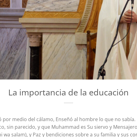
La importancia de la educación
ó por medio del cálamo, Enseñó al hombre lo que no sabía.
co, sin parecido, y que Muhammad es Su siervo y Mensajero,
hi wa salam), y Paz y bendiciones sobre a su familia y sus 