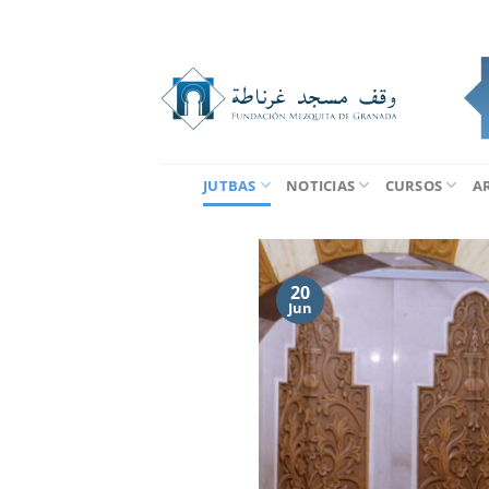
Saltar
al
contenido
JUTBAS
NOTICIAS
CURSOS
A
20
Jun