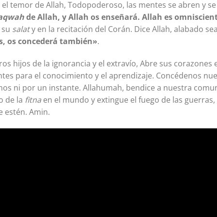
 el temor de Allah, Todopoderoso, las mentes se abren y se lo
aqwah
de Allah, y Allah os enseñará. Allah es omniscien
r su
salat
y en la recitación del Corán. Dice Allah, alabado se
s, os concederá también»
.
os hijos de la ignorancia y el extravío, Abre sus corazones
ntes para el conocimiento y el aprendizaje. Concédenos nue
s ni por un instante. Allahumah, bendice a nuestra comun
o de la
fitna
en el mundo y extingue el fuego de las guerras, 
 estén. Amin.