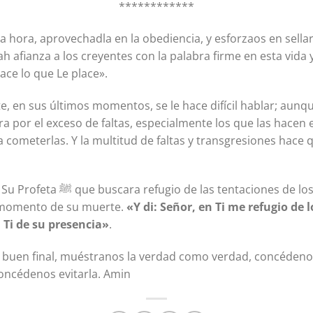
************
 hora, aprovechadla en la obediencia, y esforzaos en sellar
ah afianza a los creyentes con la palabra firme en esta vida y
ace lo que Le place».
, en sus últimos momentos, se le hace difícil hablar; aunqu
ra por el exceso de faltas, especialmente los que las hacen e
 cometerlas. Y la multitud de faltas y transgresiones hace 
iones de los demonios y de que
l momento de su muerte.
«Y di: Señor, en Ti me refugio de 
 Ti de su presencia»
.
uen final, muéstranos la verdad como verdad, concédenos 
oncédenos evitarla. Amin