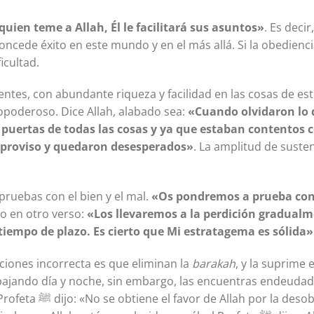
quien teme a Allah, Él le facilitará sus asuntos»
. Es deci
 concede éxito en este mundo y en el más allá. Si la obediencia
icultad.
ntes, con abundante riqueza y facilidad en las cosas de e
opoderoso. Dice Allah, alabado sea:
«Cuando olvidaron lo 
 puertas de todas las cosas y ya que estaban contentos 
mproviso y quedaron desesperados»
. La amplitud de suste
.
ruebas con el bien y el mal.
«Os pondremos a prueba con 
ijo en otro verso:
«Los llevaremos a la perdición gradual
tiempo de plazo. Es cierto que Mi estratagema es sólida»
ciones incorrecta es que eliminan la
barakah
, y la suprime 
bajando día y noche, sin embargo, las encuentras endeudad
ediencia». Y en el hadiz