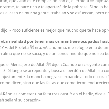
h esté complacido con él, el Profeta ﷺ dijo: «Allah, Todopoderoso, dice:
orarme, te haré rico y te apartaré de la pobreza. Si no lo ha
 es el caso de mucha gente, trabajan y se esfuerzan, pero n
ni dijo: «Poco suficiente es mejor que mucho que te hace opr
:
«La rivalidad por tener más os mantiene ocupados hasta
u’as
del Profeta ﷺ era: «Allahumma, me refugio en ti de un corazón distraído, y de una
n alma que no se sacia, y de un conocimiento que no sea be
jo: «Cuando un creyente comete una falta, una mancha
 Si él luego se arrepiente y busca el perdón de Allah, su cor
injustamente, la mancha negra se expande a todo el corazó
como dicen, sino que las faltas que cometieron endurecier
lah sellará su corazón».