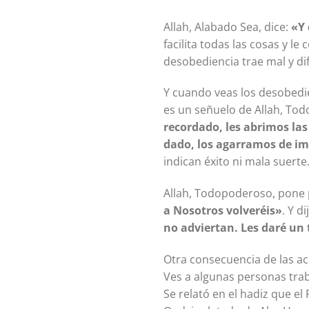
Allah, Alabado Sea, dice:
«Y 
facilita todas las cosas y le
desobediencia trae mal y dif
Y cuando veas los desobedie
es un señuelo de Allah, Tod
recordado, les abrimos las
dado, los agarramos de i
indican éxito ni mala suerte
Allah, Todopoderoso, pone p
a Nosotros volveréis»
. Y d
no adviertan. Les daré un 
Otra consecuencia de las ac
Ves a algunas personas tra
Se relató en el hadiz que el Profeta ﷺ dijo: «No se obtiene el favor de Allah por la desob