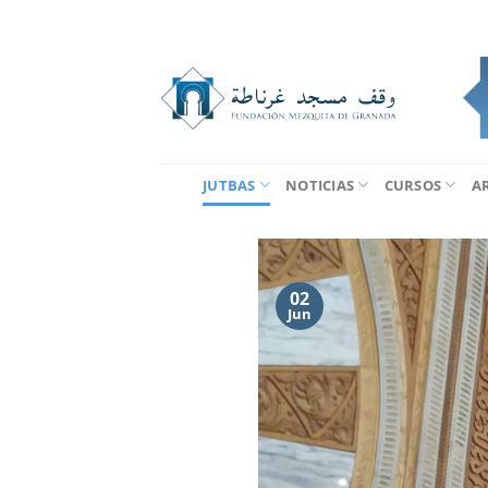
Saltar
al
contenido
JUTBAS
NOTICIAS
CURSOS
A
02
Jun