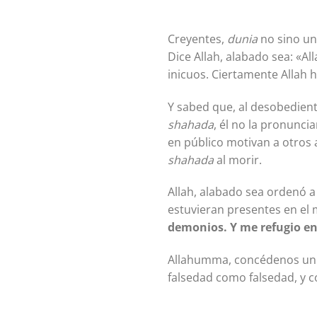
Creyentes,
dunia
no sino una
Dice Allah, alabado sea: «All
inicuos. Ciertamente Allah h
Y sabed que, al desobediente
shahada
, él no la pronuncia
en público motivan a otros a
shahada
al morir.
Allah, alabado sea ordenó a Su Profeta ﷺ que buscara refugio de las tentac
estuvieran presentes en e
demonios. Y me refugio en
Allahumma, concédenos un b
falsedad como falsedad, y c