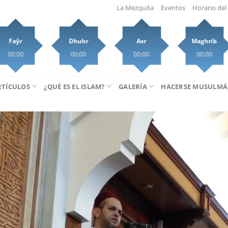
La Mezquita
Eventos
Horario del 
Faŷr
Dhuhr
Asr
Maghrib
00:00
00:00
00:00
00:00
RTÍCULOS
¿QUÉ ES EL ISLAM?
GALERÍA
HACERSE MUSULM