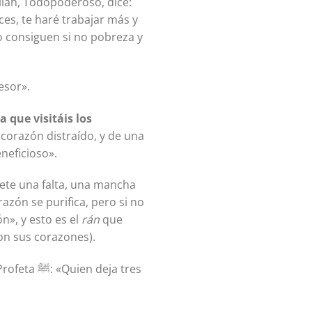
ces, te haré trabajar más y
o consiguen si no pobreza y
esor».
 que visitáis los
neficioso».
azón se purifica, pero si no
n», y esto es el
rán
que
on sus corazones).
Al-Hassan Al-Basri dijo que al-Ránn es cometer una falta tras otra. Y en el hadiz, dice el Profeta ﷺ: «Quien deja tres