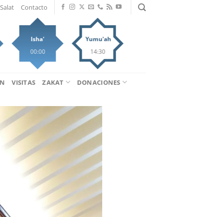
Salat
Contacto
Isha'
Yumu'ah
00:00
14:30
ÁN
VISITAS
ZAKAT
DONACIONES