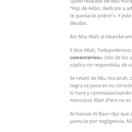
Qudsi relatado de Abu Hurairah, que Alla
“Hijo de Adán, dedícate a ad
te quedarás pobre”». Y este
deudas.
Ibn Atta Allah al-Iskandara
Y dice Allah, Todopoderoso
cementerios»
. Uno de los
d
súplica no respondida, de u
Se relató de Abu Hurairah, que el Mensajero de Allah ﷺ di
negra se posa en su corazón.
lo hace y continúaactuando 
mencionó Allah (Pero no es 
yumu’as
por negligencia, Al