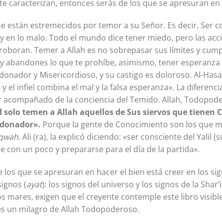
 te caracterizan, entonces serás de los que se apresuran e
que están estremecidos por temor a su Señor. Es decir, Ser c
en lo malo. Todo el mundo dice tener miedo, pero las accio
rroboran. Temer a Allah es no sobrepasar sus límites y cum
 y abandones lo que te prohíbe, asimismo, tener esperanza 
donador y Misericordioso, y su castigo es doloroso. Al-Hasan
y el infiel combina el mal y la falsa esperanza». La diferenci
 acompañado de la conciencia del Temido. Allah, Todopodero
d solo temen a Allah aquellos de Sus siervos que tienen 
erdonador».
Porque la gente de Conocimiento son los que má
qwah
. Ali (ra), la explicó diciendo: «ser consciente del Yalil 
se con un poco y prepararse para el día de la partida».
de los que se apresuran en hacer el bien está creer en los si
signos (
ayat
): los signos del universo y los signos de la Shar
 los mares, exigen que el creyente contemple este libro visible
es un milagro de Allah Todopoderoso.