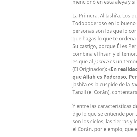
mencionó en esta aleya y si
La Primera, Al Jashi’a: Los 
Todopoderoso en lo bueno y 
personas son los que lo co
que hagas lo que te ordena
Su castigo, porque Él es Per
combina el İhsan y el temor, 
es que al
jashi’a
es un temor
(El Originador): «
En realida
que Allah es Poderoso, P
jashi’a es la cúspide de la
ta
Tanzil (el Corán), contentar
Y entre las características 
dijo lo que se entiende por 
son los cielos, las tierras y
el Corán, por ejemplo, que 