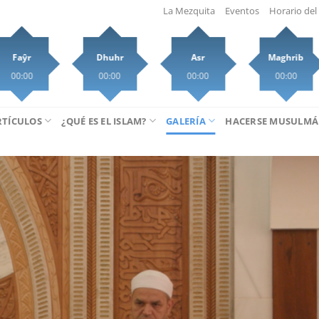
La Mezquita
Eventos
Horario del 
Faŷr
Dhuhr
Asr
Maghrib
00:00
00:00
00:00
00:00
RTÍCULOS
¿QUÉ ES EL ISLAM?
GALERÍA
HACERSE MUSULM