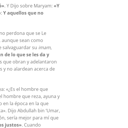
ó»
. Y Dijo sobre Maryam:
«
Y
o:
Y aquellos que no
 no perdona que se Le
s, aunque sean como
de salvaguardar su
imam
,
n de lo que se les da y
os que obran y adelantaron
s y no alardean acerca de
s el hombre que reza, ayuna y
o en la época en la que
a». Dijo Abdullah bin ‘Umar,
ón, sería mejor para mí que
os justos»
. Cuando