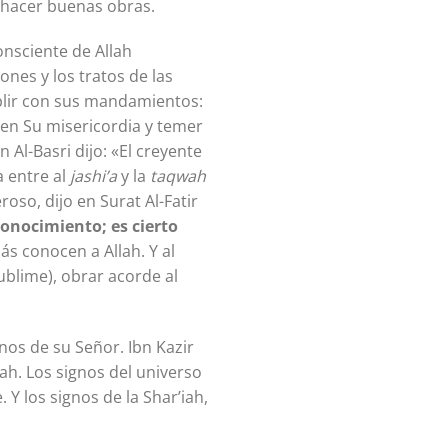
n hacer buenas obras.
onsciente de Allah
nes y los tratos de las
plir con sus mandamientos:
en Su misericordia y temer
 Al-Basri dijo: «El creyente
a entre al
jashi’a
y la
taqwah
so, dijo en Surat Al-Fatir
Conocimiento; es cierto
s conocen a Allah. Y al
(sublime), obrar acorde al
gnos de su Señor. Ibn Kazir
’iah. Los signos del universo
. Y los signos de la Shar’iah,