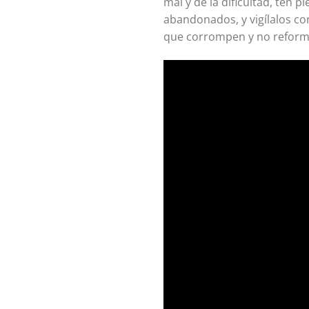
mal y de la dificultad, ten
abandonados, y vigílalos c
que corrompen y no reforma