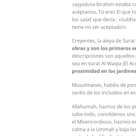
sayyiduna
Ibrahim estaba co
acéptanos, Tú eres El que t
los
salaf
, que decía : «Subh
teme no ser aceptado!».
Creyentes, la aleya de Sura
obras y son los primeros e
descripciones son aquellos 
sea en surat Al-Waqia (El A
proximidad en los jardines
Musulmanes, habéis de poner
seréis de los incluidos en e
Allahumah, haznos de los pr
sabe todo, concédenos since
el Misericordioso, haznos e
calma a la Ummah y baja los 