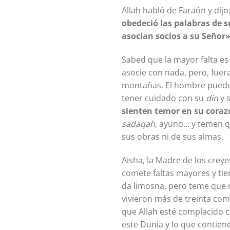
Allah habló de Faraón y dijo
obedeció las palabras de s
asocian socios a su Señor»
Sabed que la mayor falta es
asocie con nada, pero, fuer
montañas. El hombre puede
tener cuidado con su
din
y s
sienten temor en su coraz
sadaqah
, ayuno… y temen q
sus obras ni de sus almas.
Aisha, la Madre de los creyentes, preguntó al Profeta ﷺ s
comete faltas mayores y tien
da limosna, pero teme que n
vivieron más de treinta com
que Allah esté complacido 
este Dunia y lo que contien