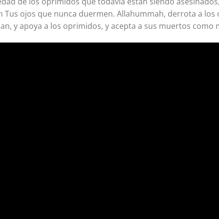
 piedad de los oprimidos que todavía están siendo asesinados
on Tus ojos que nunca duermen. Allahummah, derrota a los 
n, y apoya a los oprimidos, y acepta a sus muertos como m