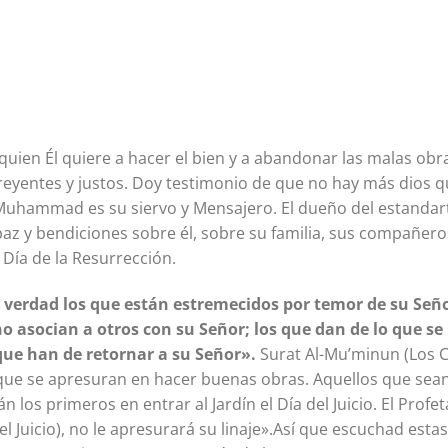
quien Él quiere a hacer el bien y a abandonar las malas obr
reyentes y justos. Doy testimonio de que no hay más dios qu
ue Muhammad es su siervo y Mensajero. El dueño del estanda
 paz y bendiciones sobre él, sobre su familia, sus compañero
 Día de la Resurrección.
 verdad los que están estremecidos por temor de su Seño
no asocian a otros con su Señor; los que dan de lo que se
ue han de retornar a su Señor».
Surat Al-Mu’minun (Los C
 que se apresuran en hacer buenas obras. Aquellos que sea
 los primeros en entrar al Jardín el Día del Juicio. El Profet
el Juicio), no le apresurará su linaje».Así que escuchad estas