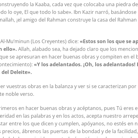
nstruyendo la Kaaba, cada vez que colocaba una piedra de
odo lo oye, El que todo lo sabe». Ibn Kazir narró, basándose
anallah, ¡el amigo del Rahman construye la casa del Rahma
t Al-Mu’minun (Los Creyentes) dice:
«Estos son los que se 
n ello».
Allah, alabado sea, ha dejado claro que los mencio
que se apresuran en hacer buenas obras y compiten en el bi
contecimiento):
«
Y los adelantados. ¡Oh, los adelantados!
 del Deleite».
 vuestras obras en la balanza y ver si se caracterizan por 
ste noble verso.
imeros en hacer buenas obras y acéptanos, pues Tú eres el 
ridad en las palabras y en los actos, acepta nuestro arrep
star entre los que dicen y cumplen, apóyanos, no estés en
precios, ábrenos las puertas de la bondad y de la facilidad,