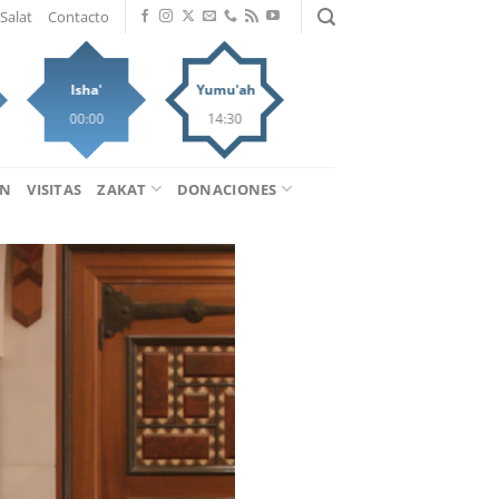
Salat
Contacto
Isha'
Yumu'ah
00:00
14:30
ÁN
VISITAS
ZAKAT
DONACIONES