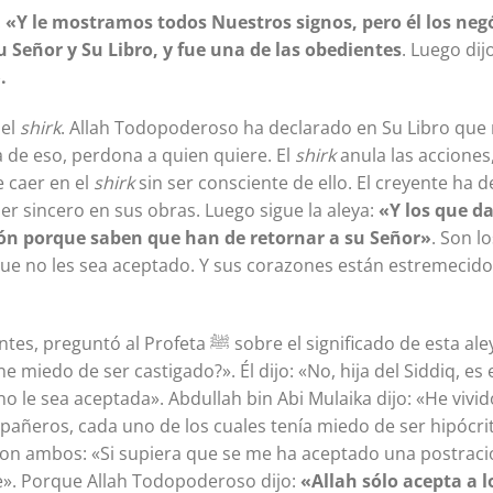
:
«
Y le mostramos todos Nuestros signos, pero él los neg
u Señor y Su Libro, y fue una de las obedientes
. Luego dij
.
 el
shirk
. Allah Todopoderoso ha declarado en Su Libro que
a de eso, perdona a quien quiere. El
shirk
anula las accione
 caer en el
shirk
sin ser consciente de ello. El creyente ha 
er sincero en sus obras. Luego sigue la aleya:
«Y los que da
ón porque saben que han de retornar a su Señor»
. Son l
ue no les sea aceptado. Y sus corazones están estremecido
obre el significado de esta aleya: «¿Es el hombre que
e miedo de ser castigado?». Él dijo: «No, hija del Siddiq, e
o le sea aceptada». Abdullah bin Abi Mulaika dijo: «He vivid
pañeros, cada uno de los cuales tenía miedo de ser hipócrit
con ambos: «Si supiera que se me ha aceptado una postraci
e». Porque Allah Todopoderoso dijo:
«
Allah sólo acepta a l