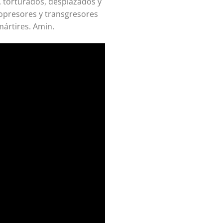
, torturados, desplazados y
opresores y transgresores
ártires. Amin.