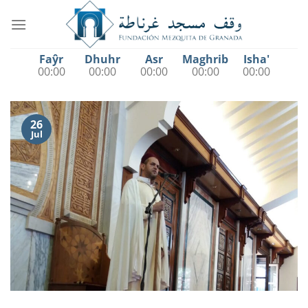
Saltar
al
contenido
Faŷr
Dhuhr
Asr
Maghrib
Isha'
00:00
00:00
00:00
00:00
00:00
26
Jul