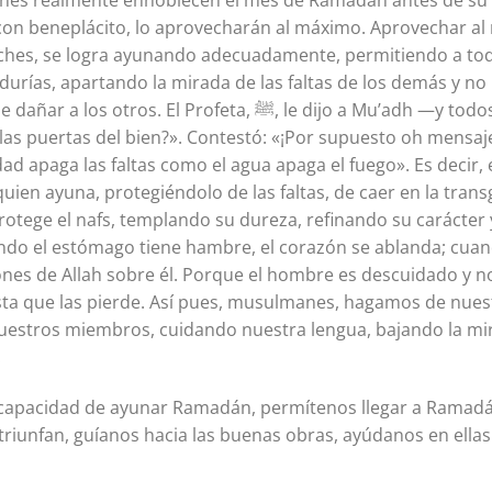
zones realmente ennoblecen el mes de Ramadán antes de su l
n con beneplácito, lo aprovecharán al máximo. Aprovechar a
ches, se logra ayunando adecuadamente, permitiendo a to
urías, apartando la mirada de las faltas de los demás y n
l Profeta, ﷺ, le dijo a Mu’adh —y todos somos Mu’adh—:
las puertas del bien?». Contestó: «¡Por supuesto oh mensajer
ad apaga las faltas como el agua apaga el fuego». Es decir,
uien ayuna, protegiéndolo de las faltas, de caer en la transg
 protege el nafs, templando su dureza, refinando su carácter
ando el estómago tiene hambre, el corazón se ablanda; cuand
iones de Allah sobre él. Porque el hombre es descuidado y
asta que las pierde. Así pues, musulmanes, hagamos de nue
estros miembros, cuidando nuestra lengua, bajando la mi
.
capacidad de ayunar Ramadán, permítenos llegar a Ramadá
riunfan, guíanos hacia las buenas obras, ayúdanos en ellas