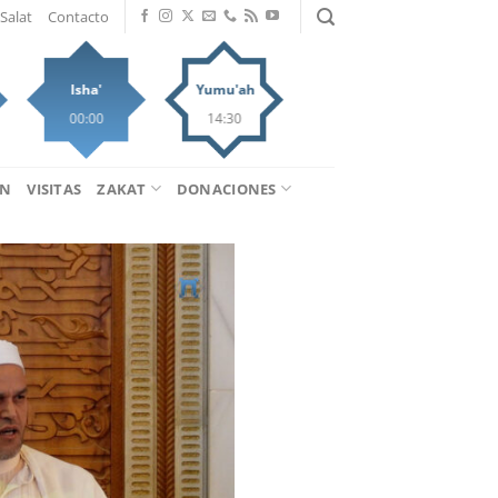
Salat
Contacto
Isha'
Yumu'ah
00:00
14:30
ÁN
VISITAS
ZAKAT
DONACIONES