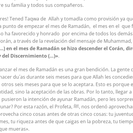
re su familia y todos sus compañeros.
res! Tened Taqwa de Allah y tomadla como provisión ya que
 punto de empezar el mes de Ramadán, el mes en el que f
o ha favorecido y honrado por encima de todos los demás
a través de la revelación del mensaje de Muhammad, ﷺ, a toda la humanidad
…) en el mes de Ramadán se hizo descender el Corán, di
y del Discernimiento (…)»
.
canzar el mes de Ramadán es una gran bendición. La gente 
 hacer du´as durante seis meses para que Allah les concedie
otros seis meses para que se lo aceptara. Esto es porque 
tidad, sino la aceptación de las obras. Por lo tanto, llegar
s pusieron la intención de ayunar Ramadán, pero les sorpre
el Profeta, ﷺ, nos ordenó aprovechar cinco cosas antes que
provecha cinco cosas antes de otras cinco cosas: tu juventu
mes, tu riqueza antes de que caigas en la pobreza, tu tiemp
 que mueras».