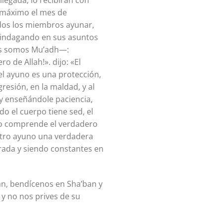
legada, lo recibirán con
l máximo el mes de
dos los miembros ayunar,
o indagando en sus asuntos
o de Allah!». dijo: «El
 el ayuno es una protección,
resión, en la maldad, y al
 y enseñándole paciencia,
o el cuerpo tiene sed, el
 no comprende el verdadero
stro ayuno una verdadera
rada y siendo constantes en
n, bendícenos en Sha’ban y
 y no nos prives de su