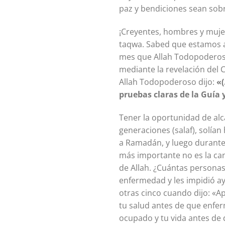
paz y bendiciones sean sob
¡Creyentes, hombres y muje
taqwa. Sabed que estamos a
mes que Allah Todopoderos
mediante la revelación del Corán, 
Allah Todopoderoso dijo:
«(
pruebas claras de la Guía 
Tener la oportunidad de al
generaciones (salaf), solían
a Ramadán, y luego durante 
más importante no es la can
de Allah. ¿Cuántas persona
enfermedad y les impidió ayunar? Por esta razón, 
otras cinco cuando dijo: «A
tu salud antes de que enfer
ocupado y tu vida antes de