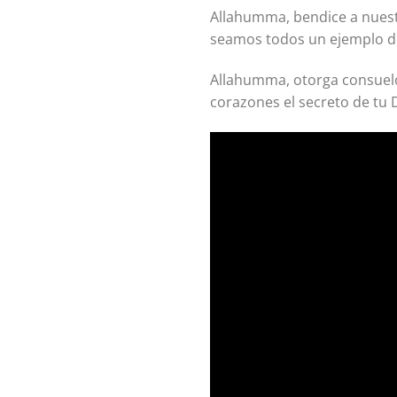
Allahumma, bendice a nuest
seamos todos un ejemplo de
Allahumma, otorga consuelo
corazones el secreto de tu 