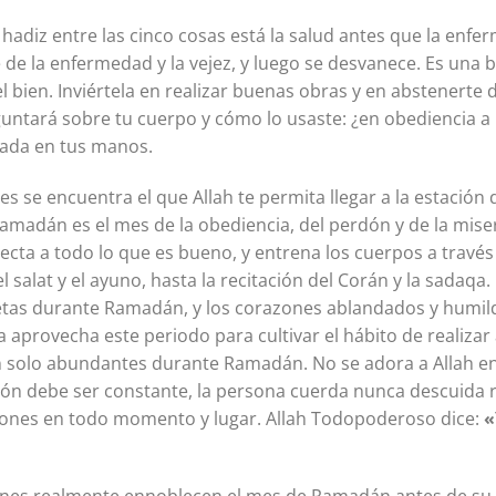
hadiz entre las cinco cosas está la salud antes que la enfer
 de la enfermedad y la vejez, y luego se desvanece. Es una 
 bien. Inviértela en realizar buenas obras y en abstenerte 
ntará sobre tu cuerpo y cómo lo usaste: ¿en obediencia a 
ada en tus manos.
s se encuentra el que Allah te permita llegar a la estación 
amadán es el mes de la obediencia, del perdón y de la mise
ecta a todo lo que es bueno, y entrena los cuerpos a través
salat y el ayuno, hasta la recitación del Corán y la sadaqa
etas durante Ramadán, y los corazones ablandados y humild
a aprovecha este periodo para cultivar el hábito de realizar
an solo abundantes durante Ramadán. No se adora a Allah 
ón debe ser constante, la persona cuerda nunca descuida r
iones en todo momento y lugar. Allah Todopoderoso dice:
«