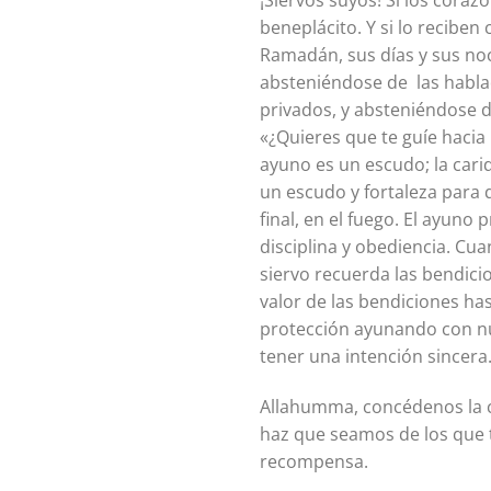
¡Siervos suyos! Si los cora
beneplácito. Y si lo recibe
Ramadán, sus días y sus no
absteniéndose de las hablad
privados, y absteniéndose de dañar a los otros. E
«¿Quieres que te guíe hacia 
ayuno es un escudo; la carid
un escudo y fortaleza para q
final, en el fuego. El ayuno
disciplina y obediencia. Cu
siervo recuerda las bendic
valor de las bendiciones h
protección ayunando con nu
tener una intención sincera
Allahumma, concédenos la 
haz que seamos de los que t
recompensa.