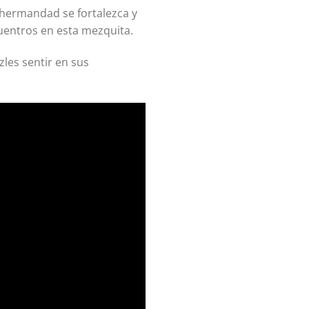
 hermandad se fortalezca y
uentros en esta mezquita.
les sentir en sus