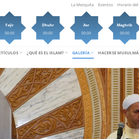
La Mezquita
Eventos
Horario del 
Faŷr
Dhuhr
Asr
Maghrib
00:00
00:00
00:00
00:00
RTÍCULOS
¿QUÉ ES EL ISLAM?
GALERÍA
HACERSE MUSULM