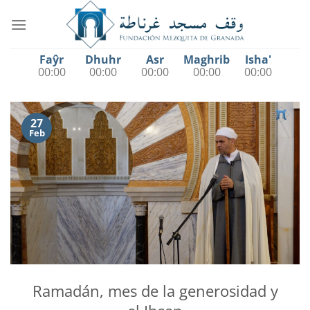
Saltar
al
contenido
Faŷr
Dhuhr
Asr
Maghrib
Isha'
00:00
00:00
00:00
00:00
00:00
27
Feb
Ramadán, mes de la generosidad y