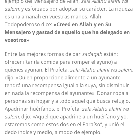
ejemplo del Mensajero de Allah,
sala Allahu alaihi wa
salem
, y esforzaos por adoptar su carácter. La riqueza
es una amanah en vuestras manos. Allah
Todopoderoso dice:
«Creed en Allah y en Su
Mensajero y gastad de aquello que ha delegado en
vosotros»
.
Entre las mejores formas de dar
sadaqah
están:
ofrecer iftar (la comida para romper el ayuno) a
quienes ayunan. El Profeta,
sala Allahu alaihi wa salem
,
dijo: «Quien proporcione alimento a un ayunante
tendrá una recompensa igual a la suya, sin disminuir
en nada la recompensa del ayunante». Donar ropa a
personas sin hogar y a todo aquel que busca refugio.
Apadrinar huérfanos, el Profeta,
sala Allahu alaihi wa
salem
, dijo: «Aquel que apadrine a un huérfano y yo,
estaremos como estos dos en el Paraíso”, y unió el
dedo índice y medio, a modo de ejemplo.