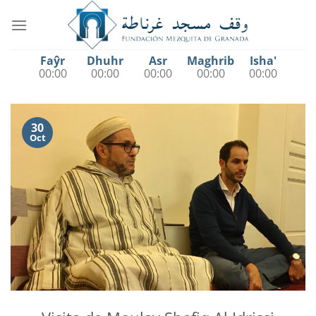
Saltar
al
contenido
Faŷr
Dhuhr
Asr
Maghrib
Isha'
00:00
00:00
00:00
00:00
00:00
30
Oct