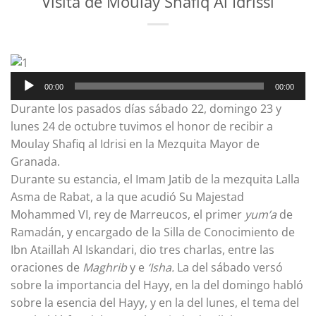
Visita de Moulay Shafiq Al Idrissi
Reproductor
00:00
00:00
de
Durante los pasados días sábado 22, domingo 23 y
audio
lunes 24 de octubre tuvimos el honor de recibir a
Moulay Shafiq al Idrisi en la Mezquita Mayor de
Granada.
Durante su estancia, el Imam Jatib de la mezquita Lalla
Asma de Rabat, a la que acudió Su Majestad
Mohammed VI, rey de Marreucos, el primer
yum’a
de
Ramadán, y encargado de la Silla de Conocimiento de
Ibn Ataillah Al Iskandari, dio tres charlas, entre las
oraciones de
Maghrib
y e
‘Isha.
La del sábado versó
sobre la importancia del Hayy, en la del domingo habló
sobre la esencia del Hayy, y en la del lunes, el tema del