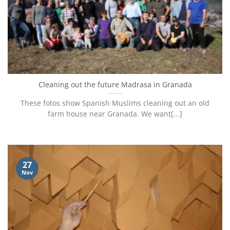
Cleaning out the future Madrasa in Granada
These fotos show Spanish Muslims cleaning out an old
farm house near Granada. We want[...]
27
Nov