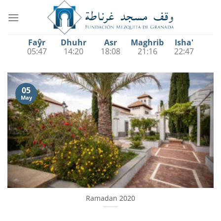
Saltar
al
contenido
Faŷr
Dhuhr
Asr
Maghrib
Isha'
05:47
14:20
18:08
21:16
22:47
05
May
Ramadan 2020