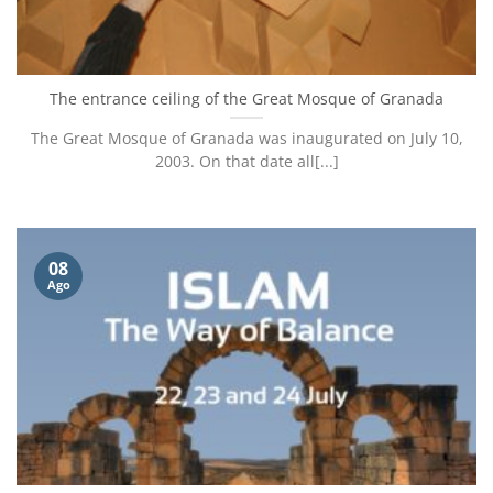
The entrance ceiling of the Great Mosque of Granada
The Great Mosque of Granada was inaugurated on July 10,
2003. On that date all[...]
08
Ago