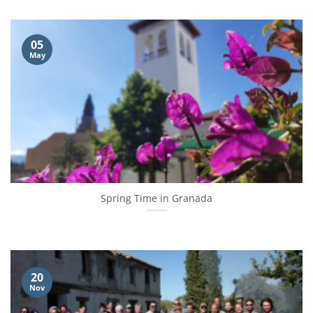
05
May
Spring Time in Granada
20
Nov