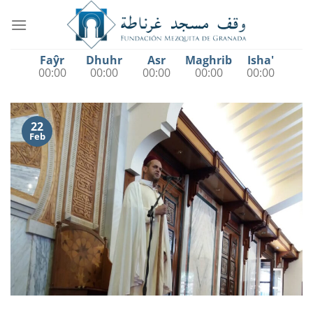
Saltar
al
contenido
Faŷr
Dhuhr
Asr
Maghrib
Isha'
00:00
00:00
00:00
00:00
00:00
22
Feb