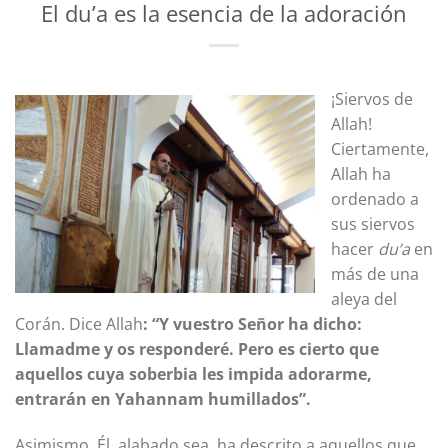
El du’a es la esencia de la adoración
¡Siervos de
Allah!
Ciertamente,
Allah ha
ordenado a
sus siervos
hacer
du’a
en
más de una
aleya del
Corán. Dice Allah
: “Y vuestro Señor ha dicho:
Llamadme y os responderé. Pero es cierto que
aquellos cuya soberbia les impida adorarme,
entrarán en Yahannam humillados”.
Asimismo, Él, alabado sea, ha descrito a aquellos que