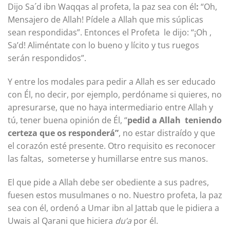
Dijo Sa´d ibn Waqqas al profeta, la paz sea con él
:
“Oh,
Mensajero de Allah! Pídele a Allah que mis súplicas
sean respondidas”. Entonces el Profeta le dijo: “¡Oh ,
Sa’d! Aliméntate con lo bueno y lícito y tus ruegos
serán respondidos”.
Y entre los modales para pedir a Allah es ser educado
con Él, no decir, por ejemplo, perdóname si quieres, no
apresurarse, que no haya intermediario entre Allah y
tú, tener buena opinión de Él, “
pedid a Allah teniendo
certeza que os responderá”
, no estar distraído y que
el corazón esté presente. Otro requisito es reconocer
las faltas, someterse y humillarse entre sus manos.
El que pide a Allah debe ser obediente a sus padres,
fuesen estos musulmanes o no. Nuestro profeta, la paz
sea con él, ordenó a Umar ibn al Jattab que le pidiera a
Uwais al Qarani que hiciera
du’a
por él.