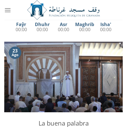
Saltar
al
contenido
Faŷr
Dhuhr
Asr
Maghrib
Isha'
00:00
00:00
00:00
00:00
00:00
23
Ago
La buena palabra