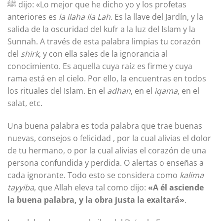
ﷺ dijo: «Lo mejor que he dicho yo y los profetas
anteriores es
la ilaha Ila Lah
. Es la llave del Jardín, y la
salida de la oscuridad del kufr a la luz del Islam y la
Sunnah. A través de esta palabra limpias tu corazón
del
shirk
, y con ella sales de la ignorancia al
conocimiento. Es aquella cuya raíz es firme y cuya
rama está en el cielo. Por ello, la encuentras en todos
los rituales del Islam. En el
adhan
, en el
iqama
, en el
salat, etc.
Una buena palabra es toda palabra que trae buenas
nuevas, consejos o felicidad , por la cual alivias el dolor
de tu hermano, o por la cual alivias el corazón de una
persona confundida y perdida. O alertas o enseñas a
cada ignorante. Todo esto se considera como
kalima
tayyiba
, que Allah eleva tal como dijo:
«A él asciende
la buena palabra, y la obra justa la exaltará»
.