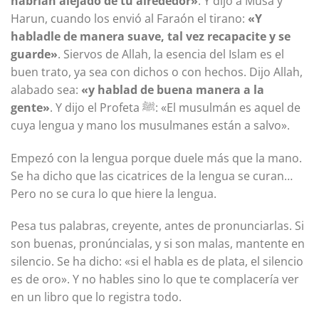
habrían alejado de tu alrededor»
. Y dijo a Musa y
Harun, cuando los envió al Faraón el tirano:
«Y
habladle de manera suave, tal vez recapacite y se
guarde»
. Siervos de Allah, la esencia del Islam es el
buen trato, ya sea con dichos o con hechos. Dijo Allah,
alabado sea:
«y hablad de buena manera a la
gente»
. Y dijo el Profeta ﷺ: «El musulmán es aquel de
cuya lengua y mano los musulmanes están a salvo».
Empezó con la lengua porque duele más que la mano.
Se ha dicho que las cicatrices de la lengua se curan…
Pero no se cura lo que hiere la lengua.
Pesa tus palabras, creyente, antes de pronunciarlas. Si
son buenas, pronúncialas, y si son malas, mantente en
silencio. Se ha dicho: «si el habla es de plata, el silencio
es de oro». Y no hables sino lo que te complacería ver
en un libro que lo registra todo.