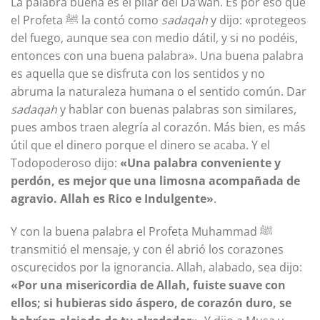
La palabra buena es el pilar del Da’wah. Es por eso que
el Profeta ﷺ la contó como
sadaqah
y dijo: «protegeos
del fuego, aunque sea con medio dátil, y si no podéis,
entonces con una buena palabra». Una buena palabra
es aquella que se disfruta con los sentidos y no
abruma la naturaleza humana o el sentido común. Dar
sadaqah
y hablar con buenas palabras son similares,
pues ambos traen alegría al corazón. Más bien, es más
útil que el dinero porque el dinero se acaba. Y el
Todopoderoso dijo:
«Una palabra conveniente y
perdón, es mejor que una limosna acompañada de
agravio. Allah es Rico e Indulgente»
.
Y con la buena palabra el Profeta Muhammad ﷺ
transmitió el mensaje, y con él abrió los corazones
oscurecidos por la ignorancia. Allah, alabado, sea dijo:
«Por una misericordia de Allah, fuiste suave con
ellos; si hubieras sido áspero, de corazón duro, se