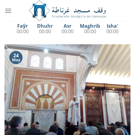
Saltar
al
contenido
Faŷr
Dhuhr
Asr
Maghrib
Isha'
00:00
00:00
00:00
00:00
00:00
24
May