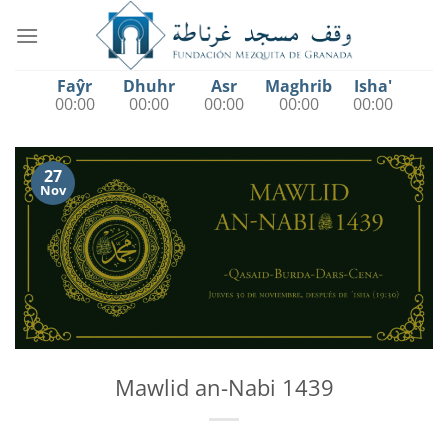
Saltar
al
contenido
Faŷr
Dhuhr
Asr
Maghrib
Isha'
00:00
00:00
00:00
00:00
00:00
27
Nov
Mawlid an-Nabi 1439