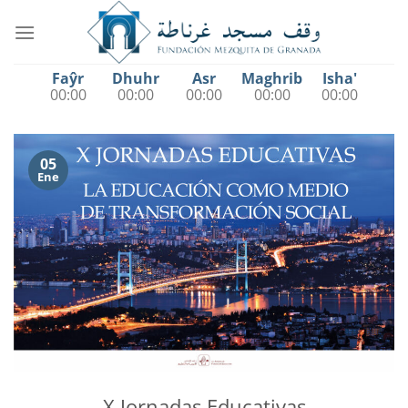
Saltar
al
contenido
Faŷr
Dhuhr
Asr
Maghrib
Isha'
00:00
00:00
00:00
00:00
00:00
05
Ene
X Jornadas Educativas