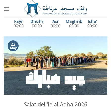
Saltar
al
contenido
Faŷr
Dhuhr
Asr
Maghrib
Isha'
00:00
00:00
00:00
00:00
00:00
22
May
Salat del ‘id al Adha 2026