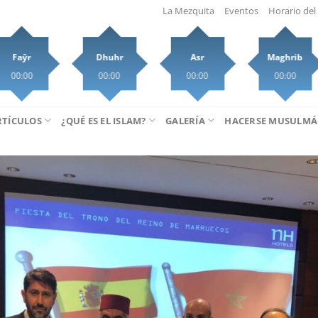
La Mezquita
Eventos
Horario del 
Faŷr
Dhuhr
Asr
Maghrib
00:00
00:00
00:00
00:00
RTÍCULOS
¿QUÉ ES EL ISLAM?
GALERÍA
HACERSE MUSULM