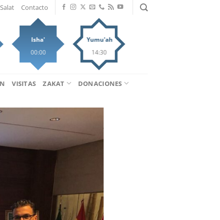
Salat
Contacto
Isha'
Yumu'ah
00:00
14:30
ÁN
VISITAS
ZAKAT
DONACIONES