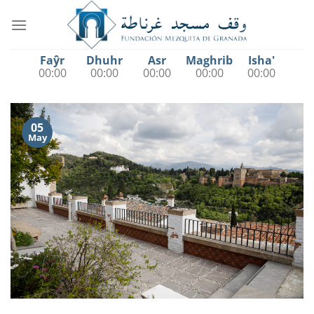
Saltar
al
contenido
Faŷr
Dhuhr
Asr
Maghrib
Isha'
00:00
00:00
00:00
00:00
00:00
05
May