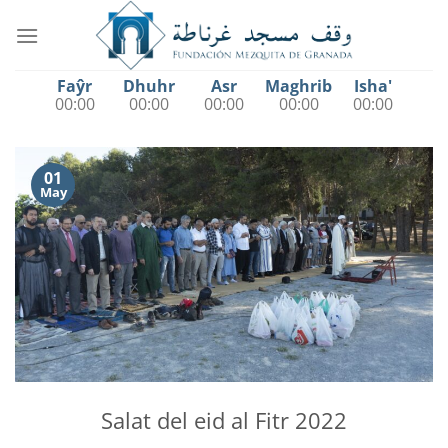
Saltar
al
contenido
Faŷr
Dhuhr
Asr
Maghrib
Isha'
00:00
00:00
00:00
00:00
00:00
01
May
Salat del eid al Fitr 2022