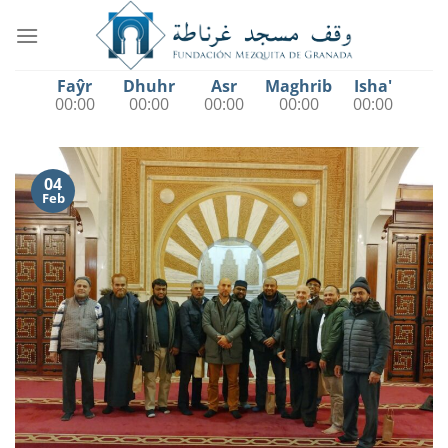
Saltar
al
contenido
Faŷr
Dhuhr
Asr
Maghrib
Isha'
00:00
00:00
00:00
00:00
00:00
04
Feb