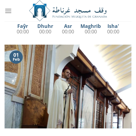
Saltar
al
contenido
Faŷr
Dhuhr
Asr
Maghrib
Isha'
00:00
00:00
00:00
00:00
00:00
01
Feb