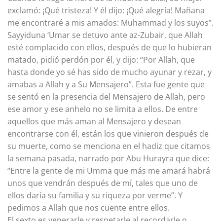
exclamó: ¡Qué tristeza! Y él dijo: ¡Qué alegría! Mañana
me encontraré a mis amados: Muhammad y los suyos”.
Sayyiduna ‘Umar se detuvo ante az-Zubair, que Allah
esté complacido con ellos, después de que lo hubieran
matado, pidió perdón por él, y dijo: “Por Allah, que
hasta donde yo sé has sido de mucho ayunar y rezar, y
amabas a Allah y a Su Mensajero”. Esta fue gente que
se sentó en la presencia del Mensajero de Allah, pero
ese amor y ese anhelo no se limita a ellos. De entre
aquellos que más aman al Mensajero y desean
encontrarse con él, están los que vinieron después de
su muerte, como se menciona en el hadiz que citamos
la semana pasada, narrado por Abu Hurayra que dice:
“Entre la gente de mi Umma que más me amará habrá
unos que vendrán después de mí, tales que uno de
ellos daría su familia y su riqueza por verme”. Y
pedimos a Allah que nos cuente entre ellos.
El sexto es venerarle y respetarle al recordarle o