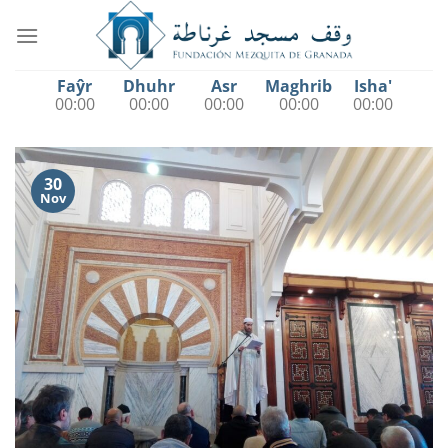
Saltar
al
contenido
Faŷr
Dhuhr
Asr
Maghrib
Isha'
00:00
00:00
00:00
00:00
00:00
30
Nov