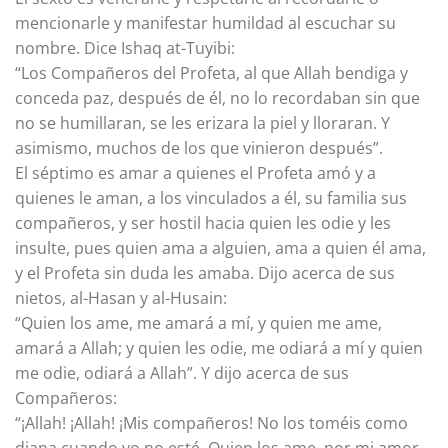
mencionarle y manifestar humildad al escuchar su
nombre. Dice Ishaq at-Tuyibi:
“Los Compañeros del Profeta, al que Allah bendiga y
conceda paz, después de él, no lo recordaban sin que
no se humillaran, se les erizara la piel y lloraran. Y
asimismo, muchos de los que vinieron después”.
El séptimo es amar a quienes el Profeta amó y a
quienes le aman, a los vinculados a él, su familia sus
compañeros, y ser hostil hacia quien les odie y les
insulte, pues quien ama a alguien, ama a quien él ama,
y el Profeta sin duda les amaba. Dijo acerca de sus
nietos, al-Hasan y al-Husain:
“Quien los ame, me amará a mí, y quien me ame,
amará a Allah; y quien les odie, me odiará a mí y quien
me odie, odiará a Allah”. Y dijo acerca de sus
Compañeros:
“¡Allah! ¡Allah! ¡Mis compañeros! No los toméis como
diana cuando yo no esté. Quien los ame, por mi amor