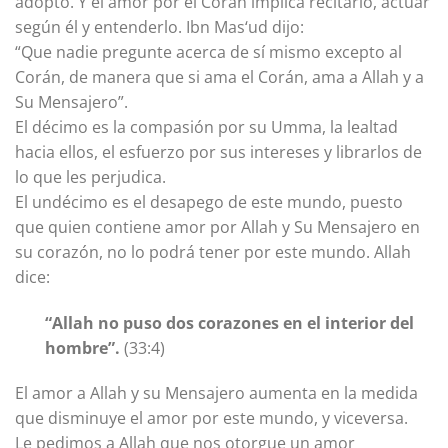
adoptó. Y el amor por el Corán implica recitarlo, actuar
según él y entenderlo. Ibn Mas‘ud dijo:
“Que nadie pregunte acerca de sí mismo excepto al
Corán, de manera que si ama el Corán, ama a Allah y a
Su Mensajero”.
El décimo es la compasión por su Umma, la lealtad
hacia ellos, el esfuerzo por sus intereses y librarlos de
lo que les perjudica.
El undécimo es el desapego de este mundo, puesto
que quien contiene amor por Allah y Su Mensajero en
su corazón, no lo podrá tener por este mundo. Allah
dice:
“Allah no puso dos corazones en el interior del
hombre”.
(33:4)
El amor a Allah y su Mensajero aumenta en la medida
que disminuye el amor por este mundo, y viceversa.
Le pedimos a Allah que nos otorgue un amor