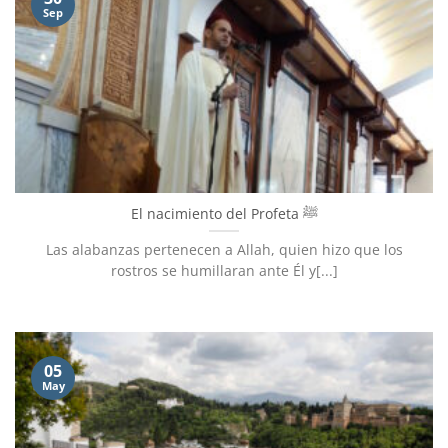
Sep
El nacimiento del Profeta ﷺ
Las alabanzas pertenecen a Allah, quien hizo que los
rostros se humillaran ante Él y[...]
05
May