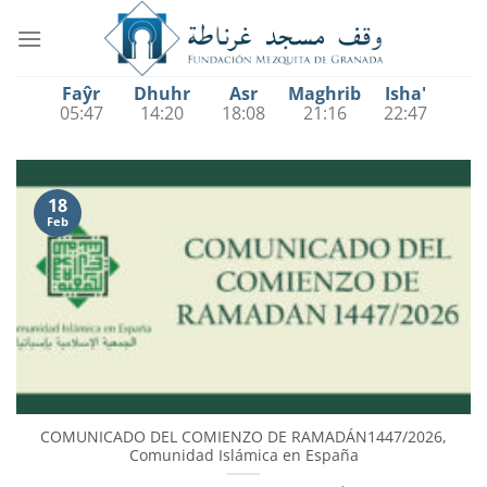
Saltar
al
contenido
Faŷr
Dhuhr
Asr
Maghrib
Isha'
05:47
14:20
18:08
21:16
22:47
18
Feb
COMUNICADO DEL COMIENZO DE RAMADÁN1447/2026,
Comunidad Islámica en España