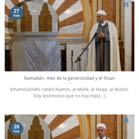
27
Feb
Ramadán, mes de la generosidad y el Ihsan
Alhamdulillahi rabbil Alamin, al Malik, al Haqq, al Mubin.
Doy testimonio que no hay más[...]
20
Feb