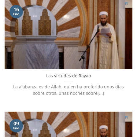
16
Ene
Las virtudes de Rayab
La alabanza es de Allah, quien ha preferido unos días
sobre otros, unas noches sobre[...]
09
Ene