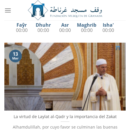
Saltar
al
contenido
Faŷr
Dhuhr
Asr
Maghrib
Isha'
00:00
00:00
00:00
00:00
00:00
13
Mar
La virtud de Laylat al-Qadr y la importancia del Zakat
Alhamdulillah, por cuyo favor se culminan las buenas