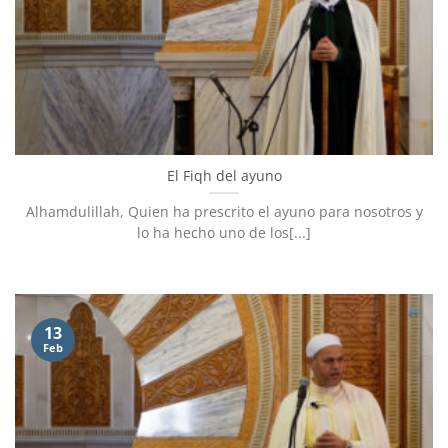
El Fiqh del ayuno
Alhamdulillah, Quien ha prescrito el ayuno para nosotros y
lo ha hecho uno de los[...]
13
Feb